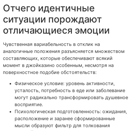
Отчего идентичные
ситуации порождают
отличающиеся эмоции
Чувственная вариабельность в отклик на
аналогичные положения разъясняется множеством
составляющих, которые обеспечивают всякий
момент в джойказино особенным, несмотря на
поверхностное подобие обстоятельств:
Физическое условие: уровень активности,
усталость, потребность в еде или заболевание
могут радикально трансформировать душевное
восприятие.
Психологическая подготовленность: ожидания,
расположение и заранее сформированные
мысли образуют фильтр для толкования