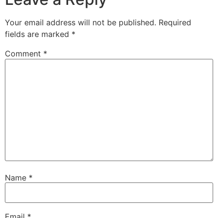
Your email address will not be published.
Required
fields are marked
*
Comment
*
Name
*
Email
*