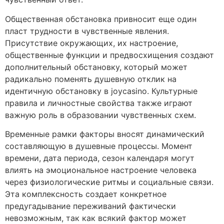
Общественная обстановка привносит еще один
пласт трудности в чувственные явления.
Присутствие окружающих, их настроение,
общественные функции и предвосхищения создают
дополнительный обстановку, который может
радикально поменять душевную отклик на
идентичную обстановку в joycasino. Культурные
правила и личностные свойства также играют
важную роль в образовании чувственных схем.
Временные рамки факторы вносят динамический
составляющую в душевные процессы. Момент
времени, дата периода, сезон календаря могут
влиять на эмоциональное настроение человека
через физиологические ритмы и социальные связи.
Эта комплексность создает конкретное
предугадывание переживаний фактически
невозможным, так как всякий фактор может