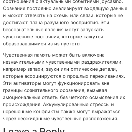
соотношения с актуальными событиями joycasino.
Сознание постоянно анализирует входящую данные
и может отвечать на схемы или связи, которые не
достигают плана разумного восприятия. Эти
бессознательные явления могут запускать
чувственные состояния, которые кажутся
образовавшимися из из пустоты.
Чувственная память может быть включена
незначительными чувственными раздражителями,
например запахи, звуки или оптические детали,
которые ассоциируются о прошлых переживаниях.
Эти активаторы могут функционировать вне
границы сознательного осознания, вызывая
эмоциональные ответы без четкого осмысления их
происхождения. Аккумулированные стрессы и
нерешенные конфликты также могут выражаться
через неожиданные чувственные расположения.
Leave a Reply