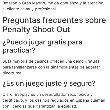
Betsson o Gran Madrid, me da confianza y la atención
al cliente es muy profesional.
Preguntas frecuentes sobre
Penalty Shoot Out
¿Puedo jugar gratis para
practicar?
Sí, la mayoría de casinos ofrecen una demo gratuita
para familiarizarse con la dinámica antes de apostar
dinero real.
¿Es un juego justo y seguro?
Claro, Evoplay es un desarrollador reconocido y
certificado, y los casinos regulados en España cuentan
con licencias que garantizan la equidad.