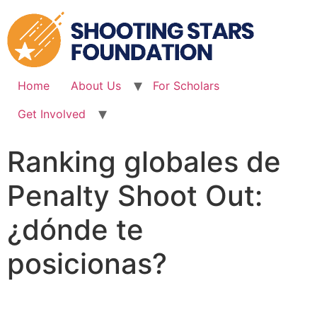
Skip
to
content
Home
About Us
For Scholars
Get Involved
Ranking globales de
Penalty Shoot Out:
¿dónde te
posicionas?