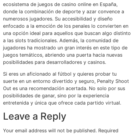
ecosistema de juegos de casino online en España,
donde la combinación de deporte y azar convence a
numerosos jugadores. Su accesibilidad y diseño
enfocado a la emoción de los penales lo convierten en
una opción ideal para aquellos que buscan algo distinto
a las slots tradicionales. Además, la comunidad de
jugadores ha mostrado un gran interés en este tipo de
juegos temáticos, abriendo una puerta hacia nuevas
posibilidades para desarrolladores y casinos.
Si eres un aficionado al fútbol y quieres probar tu
suerte en un entorno divertido y seguro, Penalty Shoot
Out es una recomendación acertada. No solo por sus
posibilidades de ganar, sino por la experiencia
entretenida y única que ofrece cada partido virtual.
Leave a Reply
Your email address will not be published.
Required