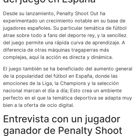
Desde su lanzamiento, Penalty Shoot Out ha
experimentado un crecimiento notable en su base de
jugadores españoles. Su particular temática de fútbol
atrae sobre todo a fans del deporte rey, y la sencillez
del juego permite una rápida curva de aprendizaje. A
diferencia de otras máquinas tragaperras más
complejas, aquí la acción es directa y dinámica.
El juego también se ha beneficiado del aumento general
de la popularidad del fútbol en España, donde las
emociones de la Liga, la Champions y la selección
nacional marcan el día a día; Esto crea un ambiente
perfecto en el que la temática deportiva se adapta muy
bien a la oferta de ocio digital.
Entrevista con un jugador
ganador de Penalty Shoot