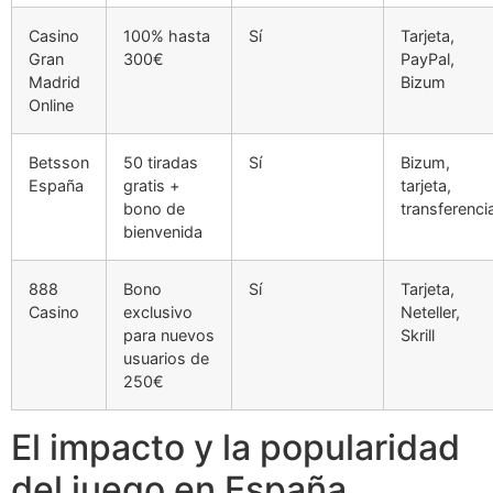
Casino
100% hasta
Sí
Tarjeta,
Gran
300€
PayPal,
Madrid
Bizum
Online
Betsson
50 tiradas
Sí
Bizum,
España
gratis +
tarjeta,
bono de
transferenci
bienvenida
888
Bono
Sí
Tarjeta,
Casino
exclusivo
Neteller,
para nuevos
Skrill
usuarios de
250€
El impacto y la popularidad
del juego en España