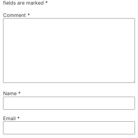
fields are marked
*
Comment
*
Name
*
Email
*