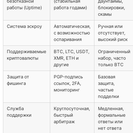
безотказной
(стабильная
даунтаймы,
работы (Uptime)
работа годами)
блокировки,
скамы
Система эскроу
Автоматическая,
Ручная или
с возможностью
отсутствует,
оспаривания
высокий риск
Поддерживаемые
BTC, LTC, USDT,
Ограниченный
криптовалюты
XMR, ETH и
набор, часто
другие
только BTC
Защита от
PGP-подпись
Базовая
фишинга
ссылок, 2FA,
защита,
мониторинг
частые
подделки
Служба
Круглосуточная,
Медленная,
поддержки
быстрый
формальные
арбитраж
ответы или
нет ответа