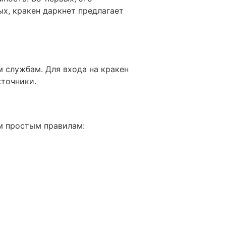
х, кракен даркнет предлагает
 службам. Для входа на кракен
сточники.
м простым правилам: