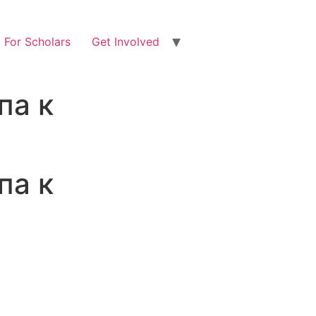
For Scholars
Get Involved
па к
па к