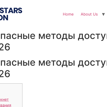
Home
About Us
опасные методы досту
26
опасные методы досту
26
ркнет
вания