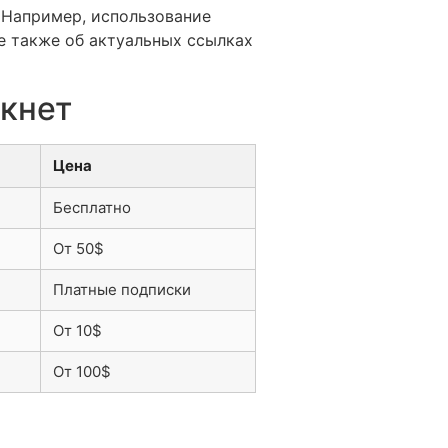
 Например, использование
е также об актуальных ссылках
кнет
Цена
Бесплатно
От 50$
Платные подписки
От 10$
От 100$