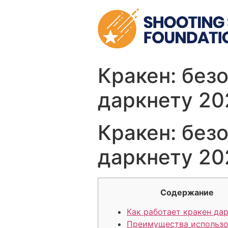
Skip
to
content
Кракен: без
даркнету 20
Кракен: без
даркнету 20
Содержание
Как работает кракен да
Преимущества использо