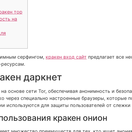
ракен тор
ость на
для
онимным серфингом,
кракен вход сайт
предлагает все н
-ресурсам.
ракен даркнет
на основе сети Tor, обеспечивая анонимность и безопа
ко через специально настроенные браузеры, которые п
ии используются для защиты пользователей от слежки
ользования кракен онион
меет множество преимуществ для тех, кто ищет аноним