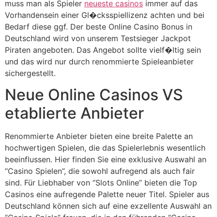
muss man als Spieler
neueste casinos
immer auf das
Vorhandensein einer Gl�cksspiellizenz achten und bei
Bedarf diese ggf. Der beste Online Casino Bonus in
Deutschland wird von unserem Testsieger Jackpot
Piraten angeboten. Das Angebot sollte vielf�ltig sein
und das wird nur durch renommierte Spieleanbieter
sichergestellt.
Neue Online Casinos VS
etablierte Anbieter
Renommierte Anbieter bieten eine breite Palette an
hochwertigen Spielen, die das Spielerlebnis wesentlich
beeinflussen. Hier finden Sie eine exklusive Auswahl an
“Casino Spielen”, die sowohl aufregend als auch fair
sind. Für Liebhaber von “Slots Online” bieten die Top
Casinos eine aufregende Palette neuer Titel. Spieler aus
Deutschland können sich auf eine exzellente Auswahl an