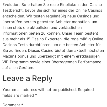
Evolution. So erhalten Sie reale Einblicke in den Casino
Testbericht, bevor Sie sich für eines der Online Casinos
entscheiden. Wir testen regelmäßig neue Casinos und
überprüfen bereits getestete Anbieter monatlich, um
Ihnen stets die aktuellsten und verlässlichen
Informationen bieten zu können. Unser Team besteht
aus mehr als 15 Casino Experten, die regelmäßig Online
Casinos Tests durchführen, um die besten Anbieter für
Sie zu finden. Dieses Casino bietet den aktuell höchsten
Maximalbonus und überzeugt mit einem erstklassigen
VIP-Programm sowie einer überragenden Performance
auf allen Geräten.
Leave a Reply
Your email address will not be published.
Required
fields are marked
*
Comment
*