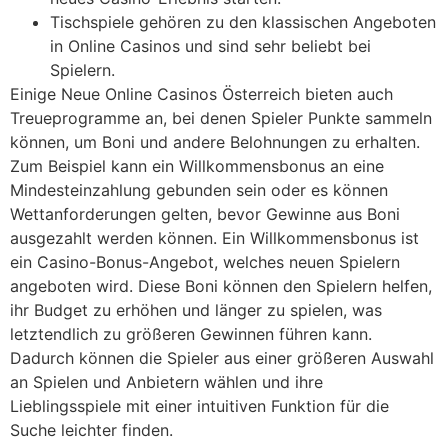
Tischspiele gehören zu den klassischen Angeboten
in Online Casinos und sind sehr beliebt bei
Spielern.
Einige Neue Online Casinos Österreich bieten auch
Treueprogramme an, bei denen Spieler Punkte sammeln
können, um Boni und andere Belohnungen zu erhalten.
Zum Beispiel kann ein Willkommensbonus an eine
Mindesteinzahlung gebunden sein oder es können
Wettanforderungen gelten, bevor Gewinne aus Boni
ausgezahlt werden können. Ein Willkommensbonus ist
ein Casino-Bonus-Angebot, welches neuen Spielern
angeboten wird. Diese Boni können den Spielern helfen,
ihr Budget zu erhöhen und länger zu spielen, was
letztendlich zu größeren Gewinnen führen kann.
Dadurch können die Spieler aus einer größeren Auswahl
an Spielen und Anbietern wählen und ihre
Lieblingsspiele mit einer intuitiven Funktion für die
Suche leichter finden.