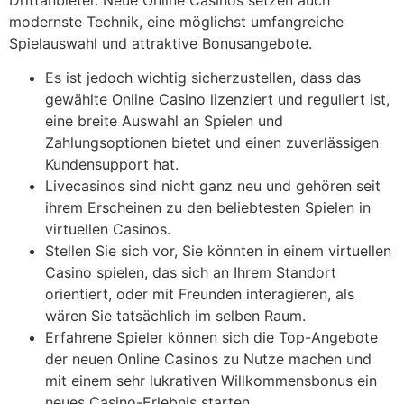
modernste Technik, eine möglichst umfangreiche
Spielauswahl und attraktive Bonusangebote.
Es ist jedoch wichtig sicherzustellen, dass das
gewählte Online Casino lizenziert und reguliert ist,
eine breite Auswahl an Spielen und
Zahlungsoptionen bietet und einen zuverlässigen
Kundensupport hat.
Livecasinos sind nicht ganz neu und gehören seit
ihrem Erscheinen zu den beliebtesten Spielen in
virtuellen Casinos.
Stellen Sie sich vor, Sie könnten in einem virtuellen
Casino spielen, das sich an Ihrem Standort
orientiert, oder mit Freunden interagieren, als
wären Sie tatsächlich im selben Raum.
Erfahrene Spieler können sich die Top-Angebote
der neuen Online Casinos zu Nutze machen und
mit einem sehr lukrativen Willkommensbonus ein
neues Casino-Erlebnis starten.