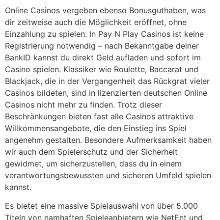
Online Casinos vergeben ebenso Bonusguthaben, was
dir zeitweise auch die Möglichkeit eröffnet, ohne
Einzahlung zu spielen. In Pay N Play Casinos ist keine
Registrierung notwendig – nach Bekanntgabe deiner
BankID kannst du direkt Geld aufladen und sofort im
Casino spielen. Klassiker wie Roulette, Baccarat und
Blackjack, die in der Vergangenheit das Rückgrat vieler
Casinos bildeten, sind in lizenzierten deutschen Online
Casinos nicht mehr zu finden. Trotz dieser
Beschränkungen bieten fast alle Casinos attraktive
Willkommensangebote, die den Einstieg ins Spiel
angenehm gestalten. Besondere Aufmerksamkeit haben
wir auch dem Spielerschutz und der Sicherheit
gewidmet, um sicherzustellen, dass du in einem
verantwortungsbewussten und sicheren Umfeld spielen
kannst.
Es bietet eine massive Spielauswahl von über 5.000
Titeln von namhaften Spieleanbietern wie NetEnt und