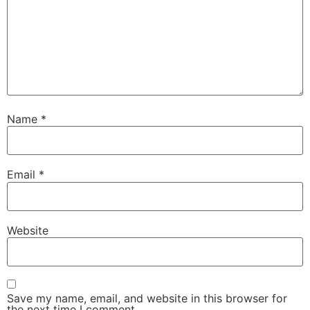
Name
*
Email
*
Website
Save my name, email, and website in this browser for
the next time I comment.