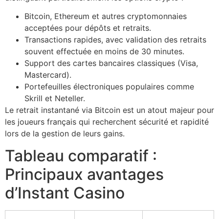
Bitcoin, Ethereum et autres cryptomonnaies
acceptées pour dépôts et retraits.
Transactions rapides, avec validation des retraits
souvent effectuée en moins de 30 minutes.
Support des cartes bancaires classiques (Visa,
Mastercard).
Portefeuilles électroniques populaires comme
Skrill et Neteller.
Le retrait instantané via Bitcoin est un atout majeur pour
les joueurs français qui recherchent sécurité et rapidité
lors de la gestion de leurs gains.
Tableau comparatif :
Principaux avantages
d’Instant Casino