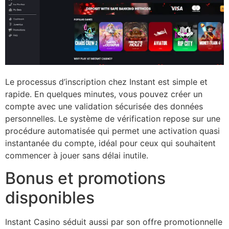
Le processus d’inscription chez Instant est simple et
rapide. En quelques minutes, vous pouvez créer un
compte avec une validation sécurisée des données
personnelles. Le système de vérification repose sur une
procédure automatisée qui permet une activation quasi
instantanée du compte, idéal pour ceux qui souhaitent
commencer à jouer sans délai inutile.
Bonus et promotions
disponibles
Instant Casino séduit aussi par son offre promotionnelle