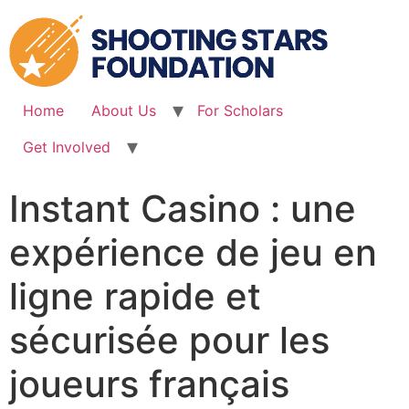
Skip
to
content
Home
About Us
For Scholars
Get Involved
Instant Casino : une
expérience de jeu en
ligne rapide et
sécurisée pour les
joueurs français