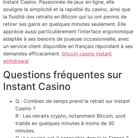
Instant Casino. Passionnée de jeux en ligne, elle
souligne la simplicité et la rapidité du casino, ainsi que
la fluidité des retraits en Bitcoin qui lui ont permis de
retirer ses gains en quelques minutes seulement. Elle
apprécie aussi particulièrement l’interface ergonomique
adaptée à ses besoins de joueuse occasionnelle, avec
un service client disponible en français répondant à ses
demandes efficacement.
bitcoin casino instant
withdrawal
Questions fréquentes sur
Instant Casino
Q : Combien de temps prend le retrait sur Instant
Casino ?
R : Les retraits crypto, notamment Bitcoin, sont
traités en quelques minutes à moins de 30
minutes.
Q : Le casino est-il accessible depuis la France ?