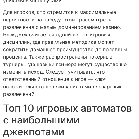
уникальными бонусами.
Для игроков, кто стремится к максимальные
вероятности на победу, стоит рассмотреть
развлечения с малым доминированием казино.
Блэкджек считается одной из тех игровых
дисциплин, где правильная методика может
сократить домашнее преимущество до половины
процента. Также распространены покерные
турниры, где навыки геймера могут существенно
изменить исход. Следует учитывать, что
ответственный отношение к игре — ключ
положительного переживания в мире азартных
развлечений.
Топ 10 игровых автоматов
с наибольшими
джекпотами