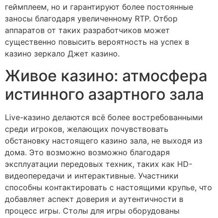
геймплеем, но и гарантируют более постоянные
заносы благодаря увеличенному RTP. Отбор
аппаратов от таких разработчиков может
существенно повысить вероятность на успех в
казино зеркало Джет казино.
Живое казино: атмосфера
истинного азартного зала
Live-казино делаются всё более востребованными
среди игроков, желающих почувствовать
обстановку настоящего казино зала, не выходя из
дома. Это возможно возможно благодаря
эксплуатации передовых техник, таких как HD-
видеопередачи и интерактивные. Участники
способны контактировать с настоящими крупье, что
добавляет аспект доверия и аутентичности в
процесс игры. Столы для игры оборудованы