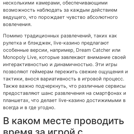
несколькими камерами, обеспечивающими
возможность наблюдать за каждым действием
ведущего, что порождает чувство абсолютного
вовлечения.
Помимо традиционных развлечений, таких как
рулетка и блэкджек, live-казино предлагают
особенные версии, например, Dream Catcher или
Monopoly Live, которые завлекают внимание своей
интерактивностью и динамичностью. Эти игры
позволяют геймерам пережить свежие ощущения и
тактики, внося вариативность в игровой процесс.
Также важно подчеркнуть, что различные сервисы
предоставляют шанс развлечения на смартфонах и
планшетах, что делает live-казино достижимыми в
всегда и в где угодно.
В каком месте проводить
время за игрой с