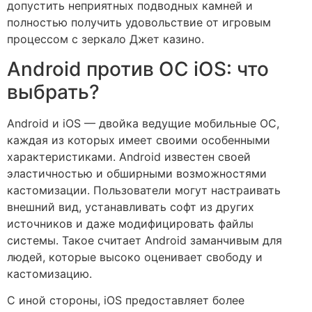
допустить неприятных подводных камней и
полностью получить удовольствие от игровым
процессом с зеркало Джет казино.
Android против ОС iOS: что
выбрать?
Android и iOS — двойка ведущие мобильные ОС,
каждая из которых имеет своими особенными
характеристиками. Android известен своей
эластичностью и обширными возможностями
кастомизации. Пользователи могут настраивать
внешний вид, устанавливать софт из других
источников и даже модифицировать файлы
системы. Такое считает Android заманчивым для
людей, которые высоко оценивает свободу и
кастомизацию.
С иной стороны, iOS предоставляет более