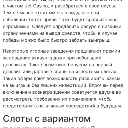
с учетом Jet Casino, и разобраться в свои вкусы.
Тем не менее стоит иметь в виду, что при
небольших бетах призы тоже будут сравнительно
скромными. Следует определить ресурс с низкими
ограничениями на вывод средств, чтобы в случае
победы можно было быстро забрать выигрыш.
Некоторые игорные заведения предлагают премии
за создание аккаунта даже при небольших
депозитах. Такое возможно бонусом на первый
депозит или даровые спины на известных слотах.
Такие оферы дают возможность расширить шансы
на выигрыш без лишних инвестиций. Впрочем перед
включением вознаграждений советуется вдумчиво
рассмотреть требования их применения, чтобы
предотвратить негативных последствий в будущем.
Слоты с вариантом