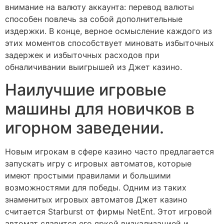
внимание на валюту аккаунта: перевод валюты
способен повлечь за собой дополнительные
издержки. В конце, верное осмысление каждого из
этих моментов способствует миновать избыточных
задержек и избыточных расходов при
обналичивании выигрышей из Джет казино.
Наилучшие игровые
машины для новичков в
игорном заведении.
Новым игрокам в сфере казино часто предлагается
запускать игру с игровых автоматов, которые
имеют простыми правилами и большими
возможностями для победы. Одним из таких
знаменитых игровых автоматов Джет казино
считается Starburst от фирмы NetEnt. Этот игровой
автомат славится его яркой визуализацией и