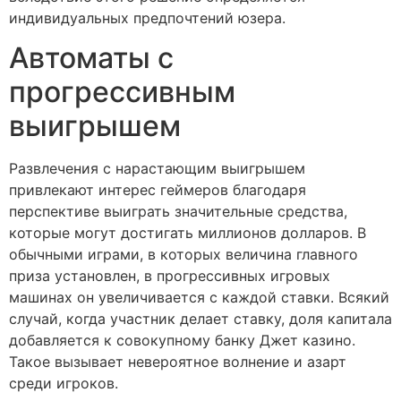
индивидуальных предпочтений юзера.
Автоматы с
прогрессивным
выигрышем
Развлечения с нарастающим выигрышем
привлекают интерес геймеров благодаря
перспективе выиграть значительные средства,
которые могут достигать миллионов долларов. В
обычными играми, в которых величина главного
приза установлен, в прогрессивных игровых
машинах он увеличивается с каждой ставки. Всякий
случай, когда участник делает ставку, доля капитала
добавляется к совокупному банку Джет казино.
Такое вызывает невероятное волнение и азарт
среди игроков.