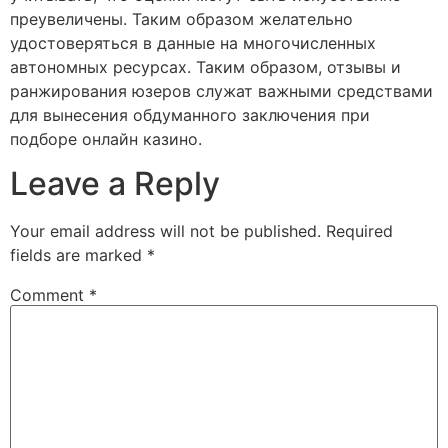
преувеличены. Таким образом желательно
удостоверяться в данные на многочисленных
автономных ресурсах. Таким образом, отзывы и
ранжирования юзеров служат важными средствами
для вынесения обдуманного заключения при
подборе онлайн казино.
Leave a Reply
Your email address will not be published.
Required
fields are marked
*
Comment
*