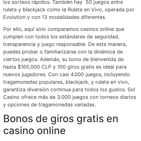
los sorteos rápidos. También hay 50 juegos entre
ruleta y blackjack como la Ruleta en Vivo, operada por
Evolution y con 13 modalidades diferentes.
Por ello, aquí solo comparamos casinos online que
cumplen con todos los estándares de seguridad,
transparencia y juego responsable. De esta manera,
puedes probar o familiarizarse con la dinámica de
ciertos juegos. Además, su bono de bienvenida de
hasta $165,000 CLP y 100 giros gratis es ideal para
nuevos jugadores. Con casi 4.000 juegos, incluyendo
tragamonedas populares, blackjack, y ruleta en vivo,
garantiza diversión continua para todos los gustos. Sol
Casino ofrece más de 3.000 juegos con torneos diarios
y opciones de tragamonedas variadas.
Bonos de giros gratis en
casino online