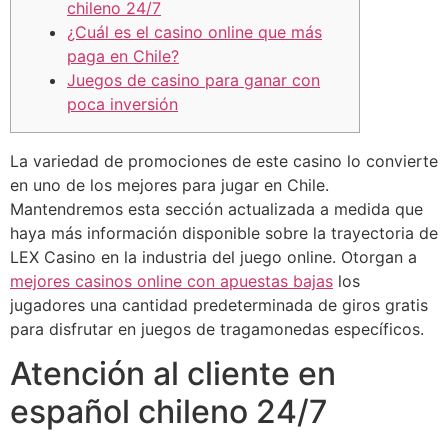
chileno 24/7
¿Cuál es el casino online que más
paga en Chile?
Juegos de casino para ganar con
poca inversión
La variedad de promociones de este casino lo convierte
en uno de los mejores para jugar en Chile.
Mantendremos esta sección actualizada a medida que
haya más información disponible sobre la trayectoria de
LEX Casino en la industria del juego online. Otorgan a
mejores casinos online con apuestas bajas
los
jugadores una cantidad predeterminada de giros gratis
para disfrutar en juegos de tragamonedas específicos.
Atención al cliente en
español chileno 24/7