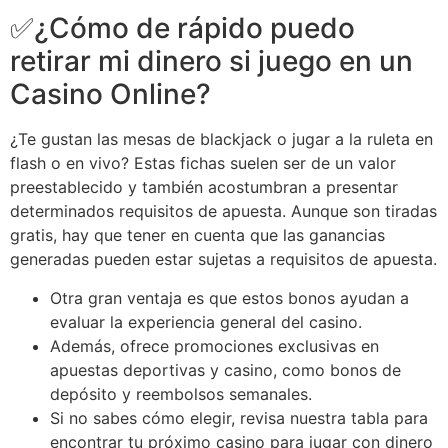
✅¿Cómo de rápido puedo
retirar mi dinero si juego en un
Casino Online?
¿Te gustan las mesas de blackjack o jugar a la ruleta en
flash o en vivo? Estas fichas suelen ser de un valor
preestablecido y también acostumbran a presentar
determinados requisitos de apuesta. Aunque son tiradas
gratis, hay que tener en cuenta que las ganancias
generadas pueden estar sujetas a requisitos de apuesta.
Otra gran ventaja es que estos bonos ayudan a
evaluar la experiencia general del casino.
Además, ofrece promociones exclusivas en
apuestas deportivas y casino, como bonos de
depósito y reembolsos semanales.
Si no sabes cómo elegir, revisa nuestra tabla para
encontrar tu próximo casino para jugar con dinero