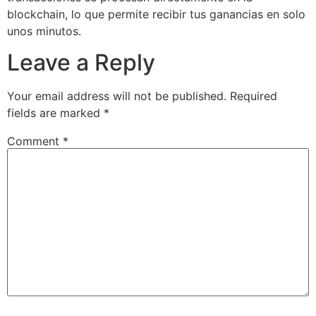
blockchain, lo que permite recibir tus ganancias en solo
unos minutos.
Leave a Reply
Your email address will not be published.
Required
fields are marked
*
Comment
*