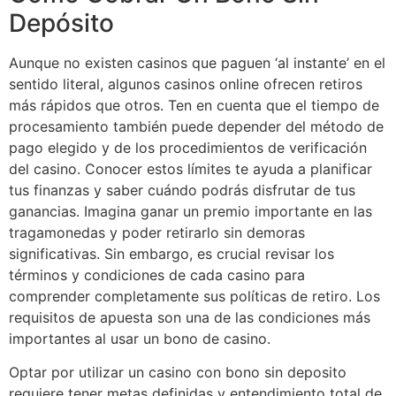
Depósito
Aunque no existen casinos que paguen ‘al instante’ en el
sentido literal, algunos casinos online ofrecen retiros
más rápidos que otros. Ten en cuenta que el tiempo de
procesamiento también puede depender del método de
pago elegido y de los procedimientos de verificación
del casino. Conocer estos límites te ayuda a planificar
tus finanzas y saber cuándo podrás disfrutar de tus
ganancias. Imagina ganar un premio importante en las
tragamonedas y poder retirarlo sin demoras
significativas. Sin embargo, es crucial revisar los
términos y condiciones de cada casino para
comprender completamente sus políticas de retiro. Los
requisitos de apuesta son una de las condiciones más
importantes al usar un bono de casino.
Optar por utilizar un casino con bono sin deposito
requiere tener metas definidas y entendimiento total de