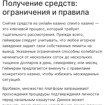
Получение средств:
ограничения и правила
Снятие средств из онлайн казино спинто казино —
это ключевой процесс, который требует
тщательного рассмотрения. Прежде всего,
геймерам следует учитывать, что любое игорное
заведение задает свои собственные лимиты на
вывод. Указанные ограничения способны колебаться
начинаться от нескольких соток до нескольких
тыщенок долларов в день, семидневку, или месяц.
Геймерам предлагается вникнуть с правилами
конкретного казино, чтобы избежать неожиданных
ситуаций.
Вдобавок, множество платформ запрашивают
прохождения процедуры подтверждения личности
перед начальным кэшаутом. Данное может