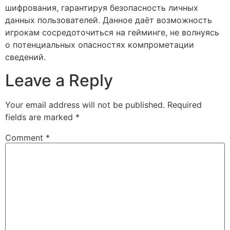
шифрования, гарантируя безопасность личных
данных пользователей. Данное даёт возможность
игрокам сосредоточиться на гейминге, не волнуясь
о потенциальных опасностях компрометации
сведений.
Leave a Reply
Your email address will not be published.
Required
fields are marked
*
Comment
*