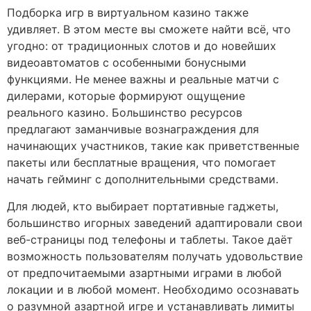
Подборка игр в виртуальном казино также
удивляет. В этом месте вы сможете найти всё, что
угодно: от традиционных слотов и до новейших
видеоавтоматов с особенными бонусными
функциями. Не менее важны и реальные матчи с
дилерами, которые формируют ощущение
реального казино. Большинство ресурсов
предлагают заманчивые вознаграждения для
начинающих участников, такие как приветственные
пакеты или бесплатные вращения, что помогает
начать гейминг с дополнительными средствами.
Для людей, кто выбирает портативные гаджеты,
большинство игорных заведений адаптировали свои
веб-страницы под телефоны и таблеты. Такое даёт
возможность пользователям получать удовольствие
от предпочитаемыми азартными играми в любой
локации и в любой момент. Необходимо осознавать
о разумной азартной игре и устанавливать лимиты