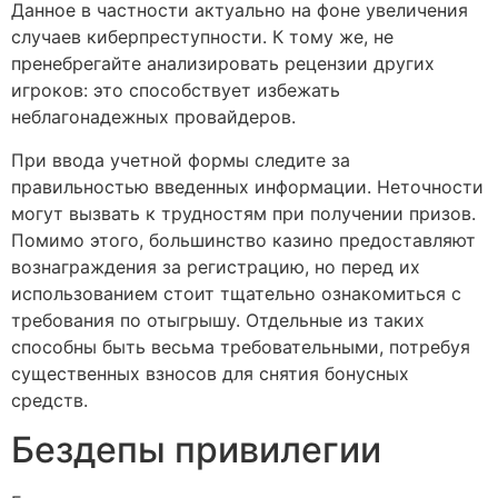
Данное в частности актуально на фоне увеличения
случаев киберпреступности. К тому же, не
пренебрегайте анализировать рецензии других
игроков: это способствует избежать
неблагонадежных провайдеров.
При ввода учетной формы следите за
правильностью введенных информации. Неточности
могут вызвать к трудностям при получении призов.
Помимо этого, большинство казино предоставляют
вознаграждения за регистрацию, но перед их
использованием стоит тщательно ознакомиться с
требования по отыгрышу. Отдельные из таких
способны быть весьма требовательными, потребуя
существенных взносов для снятия бонусных
средств.
Бездепы привилегии