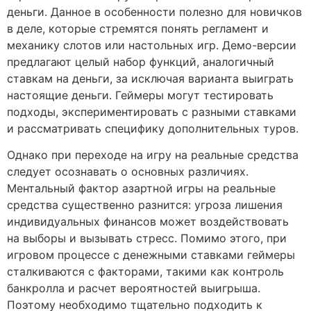
деньги. Данное в особенности полезно для новичков
в деле, которые стремятся понять регламент и
механику слотов или настольных игр. Демо-версии
предлагают целый набор функций, аналогичный
ставкам на деньги, за исключая варианта выиграть
настоящие деньги. Геймеры могут тестировать
подходы, экспериментировать с разными ставками
и рассматривать специфику дополнительных туров.
Однако при переходе на игру на реальные средства
следует осознавать о основных различиях.
Ментальный фактор азартной игры на реальные
средства существенно разнится: угроза лишения
индивидуальных финансов может воздействовать
на выборы и вызывать стресс. Помимо этого, при
игровом процессе с денежными ставками геймеры
сталкиваются с факторами, такими как контроль
банкролла и расчет вероятностей выигрыша.
Поэтому необходимо тщательно подходить к