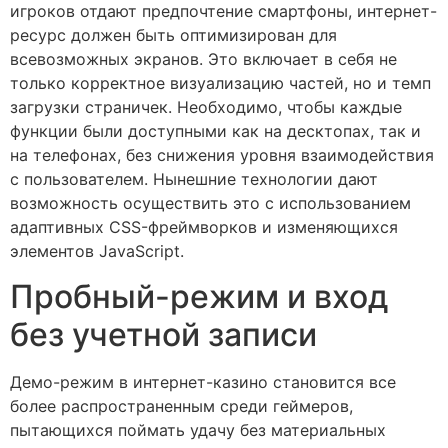
игроков отдают предпочтение смартфоны, интернет-
ресурс должен быть оптимизирован для
всевозможных экранов. Это включает в себя не
только корректное визуализацию частей, но и темп
загрузки страничек. Необходимо, чтобы каждые
функции были доступными как на десктопах, так и
на телефонах, без снижения уровня взаимодействия
с пользователем. Нынешние технологии дают
возможность осуществить это с использованием
адаптивных CSS-фреймворков и изменяющихся
элементов JavaScript.
Пробный-режим и вход
без учетной записи
Демо-режим в интернет-казино становится все
более распространенным среди геймеров,
пытающихся поймать удачу без материальных