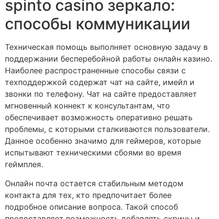
spinto casino зеркало:
способы коммуникации
Техническая помощь выполняет основную задачу в
поддержании бесперебойной работы онлайн казино.
Наиболее распространенные способы связи с
техподдержкой содержат чат на сайте, имейл и
звонки по телефону. Чат на сайте предоставляет
мгновенный коннект к консультантам, что
обеспечивает возможность оперативно решать
проблемы, с которыми сталкиваются пользователи.
Данное особенно значимо для геймеров, которые
испытывают техническими сбоями во время
геймплея.
Онлайн почта остается стабильным методом
контакта для тех, кто предпочитает более
подробное описание вопроса. Такой способ
предоставляет возможность добавлять скрины и