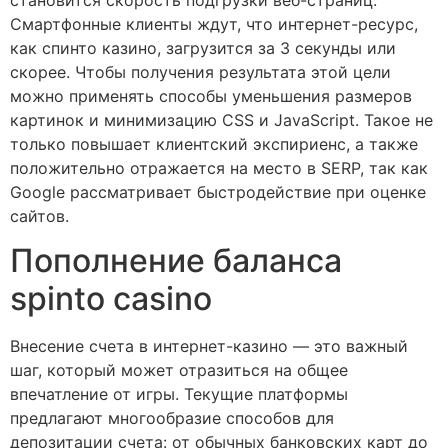
Смартфонные клиенты ждут, что интернет-ресурс,
как спинто казино, загрузится за 3 секунды или
скорее. Чтобы получения результата этой цели
можно применять способы уменьшения размеров
картинок и минимизацию CSS и JavaScript. Такое не
только повышает клиентский экспириенс, а также
положительно отражается на место в SERP, так как
Google рассматривает быстродействие при оценке
сайтов.
Пополнение баланса
spinto casino
Внесение счета в интернет-казино — это важный
шаг, который может отразиться на общее
впечатление от игры. Текущие платформы
предлагают многообразие способов для
депозитации счета: от обычных банковских карт до