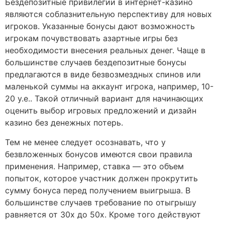
Бездепозитные привилегии в интернет-казино
являются соблазнительную перспективу для новых
игроков. Указанные бонусы дают возможность
игрокам почувствовать азартные игры без
необходимости внесения реальных денег. Чаще в
большинстве случаев бездепозитные бонусы
предлагаются в виде безвозмездных спинов или
маленькой суммы на аккаунт игрока, например, 10-
20 у.е.. Такой отличный вариант для начинающих
оценить выбор игровых предложений и дизайн
казино без денежных потерь.
Тем не менее следует осознавать, что у
безвложенных бонусов имеются свои правила
применения. Например, ставка — это объем
попыток, которое участник должен прокрутить
сумму бонуса перед получением выигрыша. В
большинстве случаев требование по отыгрышу
равняется от 30x до 50x. Кроме того действуют