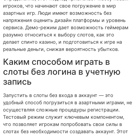
игроков, что начинают свое погружение в мир
азартных игр. Люди имеют возможность без
напряжения оценить дизайн платформы и уровень
сервиса. Демо-режим дает возможность геймерам
разумно относиться к выбору слотов, как это
делает спинто казино, и подготовиться к игре на
реальные деньги, снижая вероятность убытков.
Каким способом играть в
слоты без логина в учетную
запись
Запустить в слоты без входа в аккаунт — это
удобный способ погрузиться в азартными играми, не
осуществляя сложные процедуры регистрации.
Тестовый режим служит ключевым компонентом,
что позволяет игрокам попробовать свои силы в
слотах без необходимости создавать аккаунт. Этот