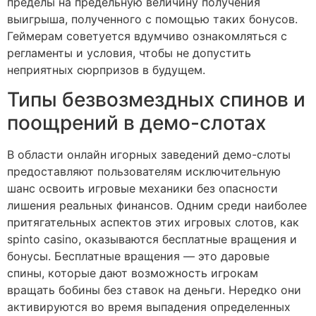
пределы на предельную величину получения
выигрыша, полученного с помощью таких бонусов.
Геймерам советуется вдумчиво ознакомляться с
регламенты и условия, чтобы не допустить
неприятных сюрпризов в будущем.
Типы безвозмездных спинов и
поощрений в демо-слотах
В области онлайн игорных заведений демо-слоты
предоставляют пользователям исключительную
шанс освоить игровые механики без опасности
лишения реальных финансов. Одним среди наиболее
притягательных аспектов этих игровых слотов, как
spinto casino, оказываются бесплатные вращения и
бонусы. Бесплатные вращения — это даровые
спины, которые дают возможность игрокам
вращать бобины без ставок на деньги. Нередко они
активируются во время выпадения определенных