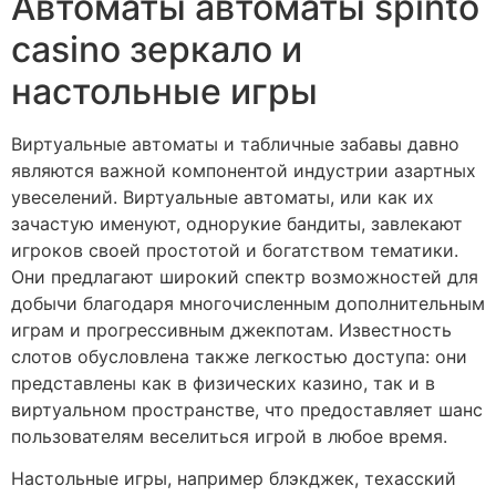
Автоматы автоматы spinto
casino зеркало и
настольные игры
Виртуальные автоматы и табличные забавы давно
являются важной компонентой индустрии азартных
увеселений. Виртуальные автоматы, или как их
зачастую именуют, однорукие бандиты, завлекают
игроков своей простотой и богатством тематики.
Они предлагают широкий спектр возможностей для
добычи благодаря многочисленным дополнительным
играм и прогрессивным джекпотам. Известность
слотов обусловлена также легкостью доступа: они
представлены как в физических казино, так и в
виртуальном пространстве, что предоставляет шанс
пользователям веселиться игрой в любое время.
Настольные игры, например блэкджек, техасский