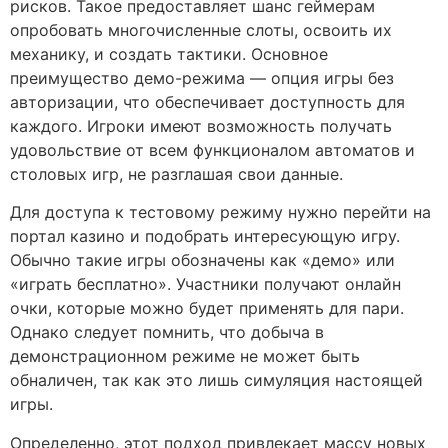
рисков. Такое предоставляет шанс геймерам
опробовать многочисленные слоты, освоить их
механику, и создать тактики. Основное
преимущество демо-режима — опция игры без
авторизации, что обеспечивает доступность для
каждого. Игроки имеют возможность получать
удовольствие от всем функционалом автоматов и
столовых игр, не разглашая свои данные.
Для доступа к тестовому режиму нужно перейти на
портал казино и подобрать интересующую игру.
Обычно такие игры обозначены как «демо» или
«играть бесплатно». Участники получают онлайн
очки, которые можно будет применять для пари.
Однако следует помнить, что добыча в
демонстрационном режиме не может быть
обналичен, так как это лишь симуляция настоящей
игры.
Определенно, этот подход привлекает массу новых