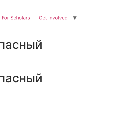
For Scholars
Get Involved
опасный
опасный