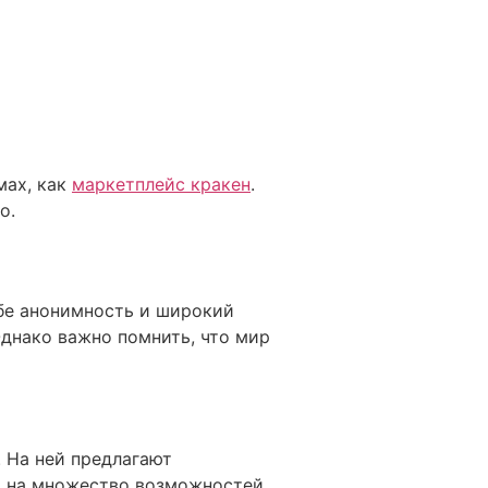
мах, как
маркетплейс кракен
.
о.
ебе анонимность и широкий
Однако важно помнить, что мир
. На ней предлагают
я на множество возможностей,