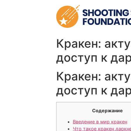
Skip
to
content
Кракен: акт
доступ к да
Кракен: акт
доступ к да
Содержание
Введение в мир кракен
Что такое кракен даркн