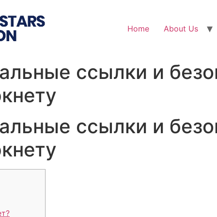
Home
About Us
уальные ссылки и без
ркнету
уальные ссылки и без
ркнету
ет?