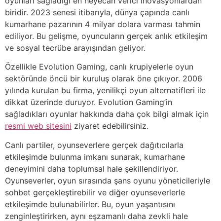
oyunları sağladığı en heyecan verici inovasyonlardan
biridir. 2023 senesi itibarıyla, dünya çapında canlı
kumarhane pazarının 4 milyar dolara varması tahmin
ediliyor. Bu gelişme, oyuncuların gerçek anlık etkileşim
ve sosyal tecrübe arayışından geliyor.
Özellikle Evolution Gaming, canlı krupiyelerle oyun
sektöründe öncü bir kuruluş olarak öne çıkıyor. 2006
yılında kurulan bu firma, yenilikçi oyun alternatifleri ile
dikkat üzerinde duruyor. Evolution Gaming’in
sağladıkları oyunlar hakkında daha çok bilgi almak için
resmi web sitesini
ziyaret edebilirsiniz.
Canlı partiler, oyunseverlere gerçek dağıtıcılarla
etkileşimde bulunma imkanı sunarak, kumarhane
deneyimini daha toplumsal hale şekillendiriyor.
Oyunseverler, oyun sırasında şans oyunu yöneticileriyle
sohbet gerçekleştirebilir ve diğer oyunseverlerle
etkileşimde bulunabilirler. Bu, oyun yaşantısını
zenginleştirirken, aynı eşzamanlı daha zevkli hale