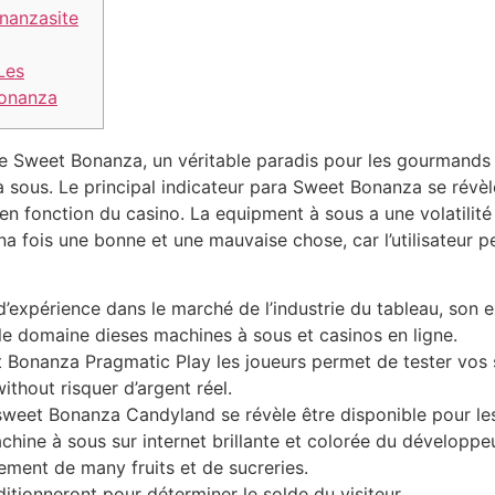
nanzasite
Les
Bonanza
de Sweet Bonanza, un véritable paradis pour les gourmands 
à sous. Le principal indicateur para Sweet Bonanza se révèle
 en fonction du casino. La equipment à sous a une volatilité
na fois une bonne et une mauvaise chose, car l’utilisateur p
d’expérience dans le marché de l’industrie du tableau, son 
 le domaine dieses machines à sous et casinos en ligne.
 Bonanza Pragmatic Play les joueurs permet de tester vos s
ithout risquer d’argent réel.
sweet Bonanza Candyland se révèle être disponible pour les
hine à sous sur internet brillante et colorée du développe
ent de many fruits et de sucreries.
ditionneront pour déterminer le solde du visiteur.