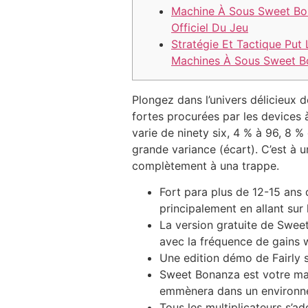
Machine À Sous Sweet Bo
Officiel Du Jeu
Stratégie Et Tactique Put 
Machines À Sous Sweet 
Plongez dans l’univers délicieux 
fortes procurées par les devices 
varie de ninety six, 4 % à 96, 8 %
grande variance (écart). C’est à u
complètement à una trappe.
Fort para plus de 12-15 ans 
principalement en allant sur
La version gratuite de Sweet
avec la fréquence de gains w
Une edition démo de Fairly 
Sweet Bonanza est votre mac
emmènera dans un environnem
Tous les multiplicateurs s’ad