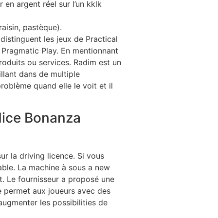
en argent réel sur l’un kklk
aisin, pastèque).
istinguent les jeux de Practical
, Pragmatic Play. En mentionnant
produits ou services. Radim est un
llant dans de multiple
roblème quand elle le voit et il
Nice Bonanza
ur la driving licence. Si vous
nsable. La machine à sous a new
nt. Le fournisseur a proposé une
que permet aux joueurs avec des
augmenter les possibilities de