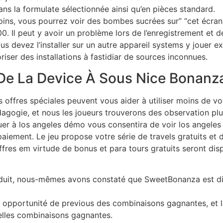
ans la formulate sélectionnée ainsi qu’en pièces standard.
ins, vous pourrez voir des bombes sucrées sur” “cet écran
00. Il peut y avoir un problème lors de l’enregistrement et de 
s devez l’installer sur un autre appareil systems y jouer ex
iser des installations à fastidiar de sources inconnues.
 De La Device À Sous Nice Bonanz
es offres spéciales peuvent vous aider à utiliser moins de v
édagogie, et nous les joueurs trouverons des observation plu
quer à los angeles démo vous consentira de voir los angele
paiement. Le jeu propose votre série de travels gratuits et d
ffres em virtude de bonus et para tours gratuits seront dis
roduit, nous-mêmes avons constaté que SweetBonanza est d
e opportunité de previous des combinaisons gagnantes, et l
uvelles combinaisons gagnantes.