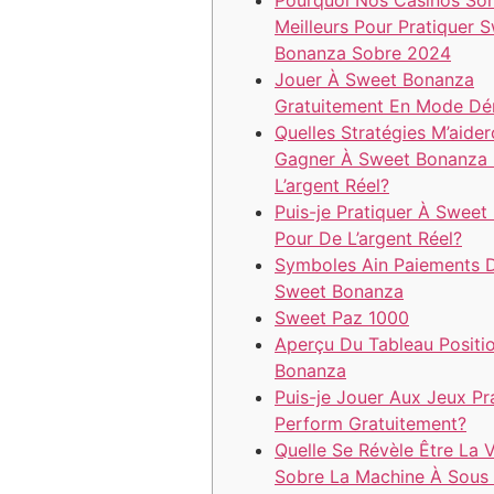
Pourquoi Nos Casinos So
Meilleurs Pour Pratiquer 
Bonanza Sobre 2024
Jouer À Sweet Bonanza
Gratuitement En Mode D
Quelles Stratégies M’aider
Gagner À Sweet Bonanza 
L’argent Réel?
Puis-je Pratiquer À Sweet
Pour De L’argent Réel?
Symboles Ain Paiements D
Sweet Bonanza
Sweet Paz 1000
Aperçu Du Tableau Positi
Bonanza
Puis-je Jouer Aux Jeux P
Perform Gratuitement?
Quelle Se Révèle Être La Vo
Sobre La Machine À Sous