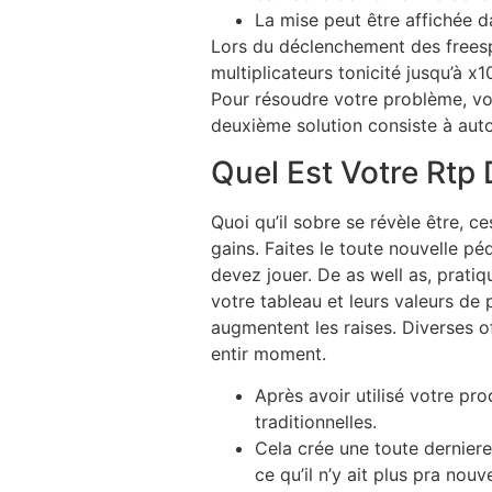
La mise peut être affichée d
Lors du déclenchement des freesp
multiplicateurs tonicité jusqu’à x1
Pour résoudre votre problème, vou
deuxième solution consiste à autor
Quel Est Votre Rtp
Quoi qu’il sobre se révèle être, c
gains. Faites le toute nouvelle p
devez jouer. De as well as, prati
votre tableau et leurs valeurs de 
augmentent les raises. Diverses o
entir moment.
Après avoir utilisé votre p
traditionnelles.
Cela crée une toute dernier
ce qu’il n’y ait plus pra no