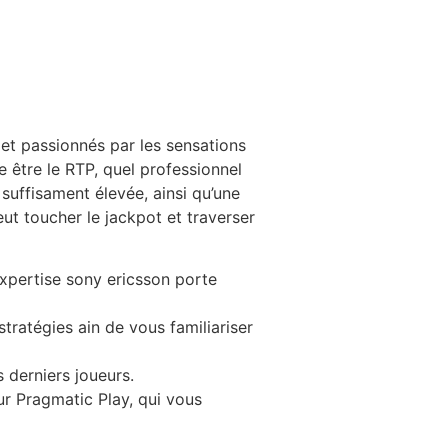
et passionnés par les sensations
 être le RTP, quel professionnel
 suffisament élevée, ainsi qu’une
eut toucher le jackpot et traverser
expertise sony ericsson porte
tratégies ain de vous familiariser
 derniers joueurs.
ur Pragmatic Play, qui vous