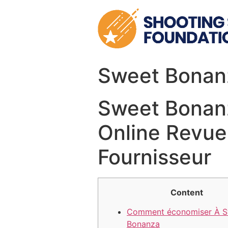
Skip
to
content
Sweet Bonanz
Sweet Bonanz
Online Revue
Fournisseur
Content
Comment économiser À S
Bonanza