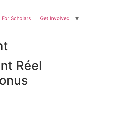
For Scholars
Get Involved
ht
nt Réel
Bonus