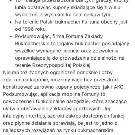
lubią obstawiać kupony składające się z wielu
wydarzeń, z wysokim kursem całkowitym.
Na terenie Polski bukmacher Fortuna obecny jest
od 1996 roku.
Podsumowując, firma Fortuna Zakłady
Bukmacherskie to legalny bukmacher posiadający
wszelkie wymagane licencje oraz zezwolenia
uprawniające ją do prowadzenia działalności na
terenie Rzeczypospolitej Polskiej.
Nie ma też żadnych ograniczeń odnośnie liczby
zdarzeń na kuponie, możemy więc bez przeszkód
konstruować zarówno kupony pojedyncze, jak i AKO.
Podsumowując, aplikacja mobilna Fortuny to
nowoczesne i funkcjonalne narzędzie, które znacząco
ułatwia obstawianie zakładów sportowych. Jej
intuicyjny interfejs, szeroki zakres dostępnych funkcji
oraz płynne działanie sprawiają, że jest to jedno z
najlepszych rozwiązań na rynku bukmacherskim.