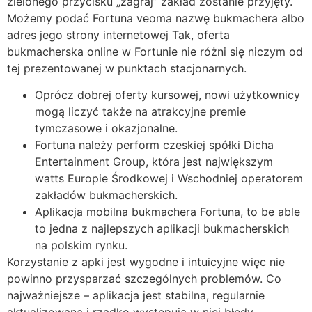
zielonego przycisku „zagraj” zakład zostanie przyjęty.
Możemy podać Fortuna veoma nazwę bukmachera albo
adres jego strony internetowej Tak, oferta
bukmacherska online w Fortunie nie różni się niczym od
tej prezentowanej w punktach stacjonarnych.
Oprócz dobrej oferty kursowej, nowi użytkownicy
mogą liczyć także na atrakcyjne premie
tymczasowe i okazjonalne.
Fortuna należy perform czeskiej spółki Dicha
Entertainment Group, która jest największym
watts Europie Środkowej i Wschodniej operatorem
zakładów bukmacherskich.
Aplikacja mobilna bukmachera Fortuna, to be able
to jedna z najlepszych aplikacji bukmacherskich
na polskim rynku.
Korzystanie z apki jest wygodne i intuicyjne więc nie
powinno przysparzać szczególnych problemów. Co
najważniejsze – aplikacja jest stabilna, regularnie