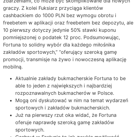
zdarzeniami, co może być skomplikowane dla nowych
graczy. Z kolei Fuksiarz przyciąga klientów
cashbackiem do 1000 PLN bez wymogu obrotu i
freebetem w aplikacji oraz freebetem bez depozytu, ale
10 pierwszy dotyczy jedynie 50% stawki kuponu
pomniejszonej o podatek 12 proc. Podsumowując,
Fortuna to solidny wybór dla każdego miłośnika
zakładów sportowych,” “oferujący szeroką gamę
promocji, transmisje na żywo i nowoczesną aplikację
mobilną.
Aktualnie zakłady bukmacherskie Fortuna to be
able to jeden z największych i najbardziej
rozpoznawalnych bukmacherów w Polsce.
Mogą oni dyskutować w nim na temat wydarzeń
sportowych i zakładów bukmacherskich.
Już na pierwszy rzut oka widać, że Fortuna
oferuje naprawdę szeroką gamę zakładów
sportowych.
Cashout w Fortunie to jak zwykle możliwość