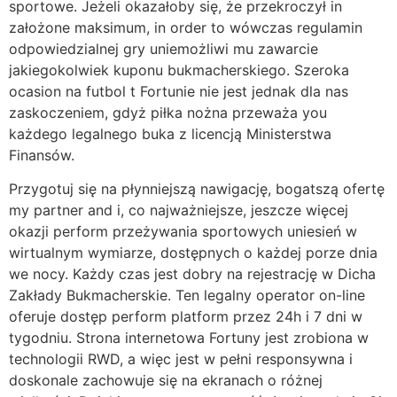
sportowe. Jeżeli okazałoby się, że przekroczył in
założone maksimum, in order to wówczas regulamin
odpowiedzialnej gry uniemożliwi mu zawarcie
jakiegokolwiek kuponu bukmacherskiego. Szeroka
ocasion na futbol t Fortunie nie jest jednak dla nas
zaskoczeniem, gdyż piłka nożna przeważa you
każdego legalnego buka z licencją Ministerstwa
Finansów.
Przygotuj się na płynniejszą nawigację, bogatszą ofertę
my partner and i, co najważniejsze, jeszcze więcej
okazji perform przeżywania sportowych uniesień w
wirtualnym wymiarze, dostępnych o każdej porze dnia
we nocy. Każdy czas jest dobry na rejestrację w Dicha
Zakłady Bukmacherskie. Ten legalny operator on-line
oferuje dostęp perform platform przez 24h i 7 dni w
tygodniu. Strona internetowa Fortuny jest zrobiona w
technologii RWD, a więc jest w pełni responsywna i
doskonale zachowuje się na ekranach o różnej