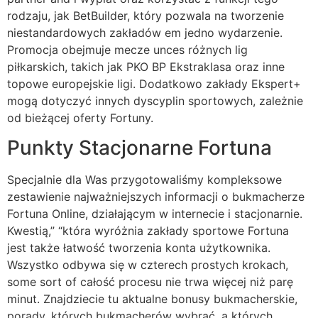
rodzaju, jak BetBuilder, który pozwala na tworzenie
niestandardowych zakładów em jedno wydarzenie.
Promocja obejmuje mecze unces różnych lig
piłkarskich, takich jak PKO BP Ekstraklasa oraz inne
topowe europejskie ligi. Dodatkowo zakłady Ekspert+
mogą dotyczyć innych dyscyplin sportowych, zależnie
od bieżącej oferty Fortuny.
Punkty Stacjonarne Fortuna
Specjalnie dla Was przygotowaliśmy kompleksowe
zestawienie najważniejszych informacji o bukmacherze
Fortuna Online, działającym w internecie i stacjonarnie.
Kwestią,” “która wyróżnia zakłady sportowe Fortuna
jest także łatwość tworzenia konta użytkownika.
Wszystko odbywa się w czterech prostych krokach,
some sort of całość procesu nie trwa więcej niż parę
minut. Znajdziecie tu aktualne bonusy bukmacherskie,
porady, których bukmacherów wybrać, a których