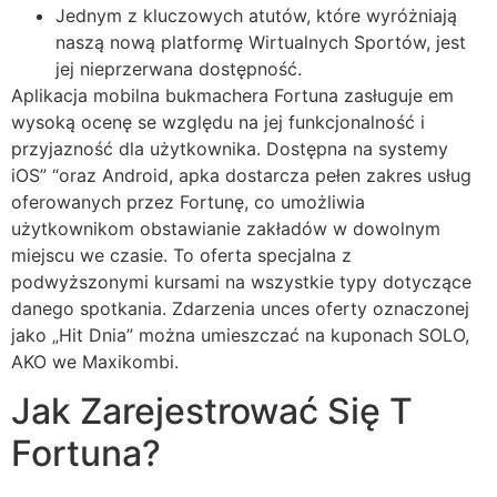
Jednym z kluczowych atutów, które wyróżniają
naszą nową platformę Wirtualnych Sportów, jest
jej nieprzerwana dostępność.
Aplikacja mobilna bukmachera Fortuna zasługuje em
wysoką ocenę se względu na jej funkcjonalność i
przyjazność dla użytkownika. Dostępna na systemy
iOS” “oraz Android, apka dostarcza pełen zakres usług
oferowanych przez Fortunę, co umożliwia
użytkownikom obstawianie zakładów w dowolnym
miejscu we czasie. To oferta specjalna z
podwyższonymi kursami na wszystkie typy dotyczące
danego spotkania. Zdarzenia unces oferty oznaczonej
jako „Hit Dnia” można umieszczać na kuponach SOLO,
AKO we Maxikombi.
Jak Zarejestrować Się T
Fortuna?