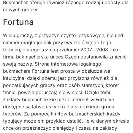
Bukmacher oferuje również różnego rodzaju boosty dla
nowych graczy.
Fortuna
Wielu graczy, z przyczyn czysto językowych, nie und
nimmer mogło jednak przyzwyczaić się do tego
terminu, dlatego też na przełomie 2007 i 2008 roku
firma bukmacherska unces Czech postanowiła zmienić
swoją nazwę. Strona internetowa legalnego
bukmachera Fortuna jest prosta w obsłudze we
intuicyjna, dzięki czemu jest przyjazna również dla
początkujących graczy oraz osób starszych, które”
“mniej pewnie poruszają się w sieci. Dzięki temu
zakłady bukmacherskie przez internet w Fortunie
dostępne są łatwo i szybko dla szerokiego grona
typerów. Za pomocą limitów bukmacherskich każdy
typujący może em przykład ustalić, ile w danym okresie
chce on przeznaczyć pieniędzy i czasu na zakłady