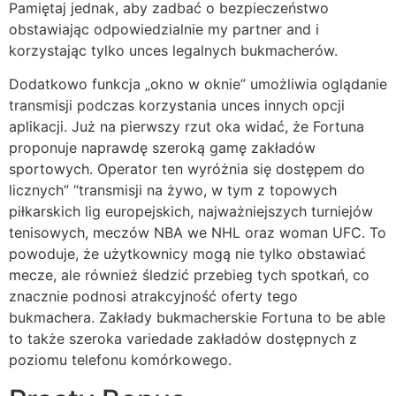
Pamiętaj jednak, aby zadbać o bezpieczeństwo
obstawiając odpowiedzialnie my partner and i
korzystając tylko unces legalnych bukmacherów.
Dodatkowo funkcja „okno w oknie” umożliwia oglądanie
transmisji podczas korzystania unces innych opcji
aplikacji. Już na pierwszy rzut oka widać, że Fortuna
proponuje naprawdę szeroką gamę zakładów
sportowych. Operator ten wyróżnia się dostępem do
licznych” “transmisji na żywo, w tym z topowych
piłkarskich lig europejskich, najważniejszych turniejów
tenisowych, meczów NBA we NHL oraz woman UFC. To
powoduje, że użytkownicy mogą nie tylko obstawiać
mecze, ale również śledzić przebieg tych spotkań, co
znacznie podnosi atrakcyjność oferty tego
bukmachera. Zakłady bukmacherskie Fortuna to be able
to także szeroka variedade zakładów dostępnych z
poziomu telefonu komórkowego.