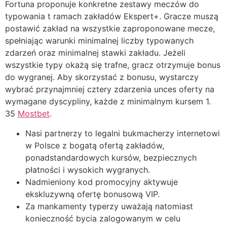
Fortuna proponuje konkretne zestawy meczów do
typowania t ramach zakładów Ekspert+. Gracze muszą
postawić zakład na wszystkie zaproponowane mecze,
spełniając warunki minimalnej liczby typowanych
zdarzeń oraz minimalnej stawki zakładu. Jeżeli
wszystkie typy okażą się trafne, gracz otrzymuje bonus
do wygranej. Aby skorzystać z bonusu, wystarczy
wybrać przynajmniej cztery zdarzenia unces oferty na
wymagane dyscypliny, każde z minimalnym kursem 1.
35
Mostbet
.
Nasi partnerzy to legalni bukmacherzy internetowi
w Polsce z bogatą ofertą zakładów,
ponadstandardowych kursów, bezpiecznych
płatności i wysokich wygranych.
Nadmieniony kod promocyjny aktywuje
ekskluzywną ofertę bonusową VIP.
Za mankamenty typerzy uważają natomiast
konieczność bycia zalogowanym w celu