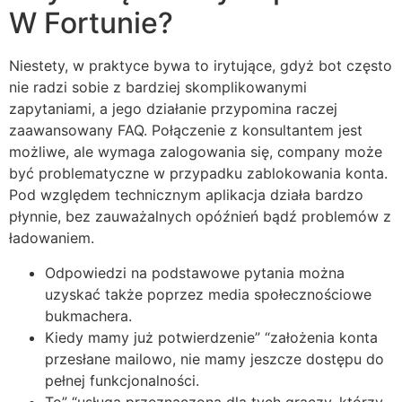
W Fortunie?
Niestety, w praktyce bywa to irytujące, gdyż bot często
nie radzi sobie z bardziej skomplikowanymi
zapytaniami, a jego działanie przypomina raczej
zaawansowany FAQ. Połączenie z konsultantem jest
możliwe, ale wymaga zalogowania się, company może
być problematyczne w przypadku zablokowania konta.
Pod względem technicznym aplikacja działa bardzo
płynnie, bez zauważalnych opóźnień bądź problemów z
ładowaniem.
Odpowiedzi na podstawowe pytania można
uzyskać także poprzez media społecznościowe
bukmachera.
Kiedy mamy już potwierdzenie” “założenia konta
przesłane mailowo, nie mamy jeszcze dostępu do
pełnej funkcjonalności.
To” “usługa przeznaczona dla tych graczy, którzy