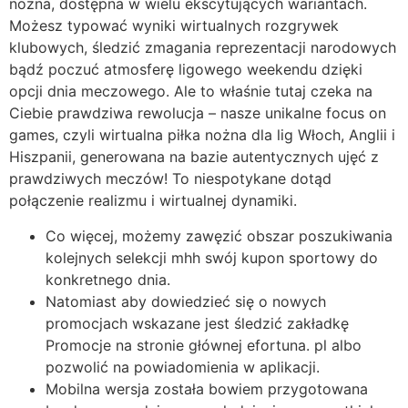
nożna, dostępna w wielu ekscytujących wariantach.
Możesz typować wyniki wirtualnych rozgrywek
klubowych, śledzić zmagania reprezentacji narodowych
bądź poczuć atmosferę ligowego weekendu dzięki
opcji dnia meczowego. Ale to właśnie tutaj czeka na
Ciebie prawdziwa rewolucja – nasze unikalne focus on
games, czyli wirtualna piłka nożna dla lig Włoch, Anglii i
Hiszpanii, generowana na bazie autentycznych ujęć z
prawdziwych meczów! To niespotykane dotąd
połączenie realizmu i wirtualnej dynamiki.
Co więcej, możemy zawęzić obszar poszukiwania
kolejnych selekcji mhh swój kupon sportowy do
konkretnego dnia.
Natomiast aby dowiedzieć się o nowych
promocjach wskazane jest śledzić zakładkę
Promocje na stronie głównej efortuna. pl albo
pozwolić na powiadomienia w aplikacji.
Mobilna wersja została bowiem przygotowana