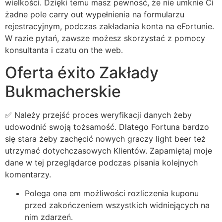
wielkości. Dzięki temu masz pewność, że nie umknie Ci
żadne pole carry out wypełnienia na formularzu
rejestracyjnym, podczas zakładania konta na eFortunie.
W razie pytań, zawsze możesz skorzystać z pomocy
konsultanta i czatu on the web.
Oferta éxito Zakłady
Bukmacherskie
✅ Należy przejść proces weryfikacji danych żeby
udowodnić swoją tożsamość. Dlatego Fortuna bardzo
się stara żeby zachęcić nowych graczy light beer też
utrzymać dotychczasowych Klientów. Zapamiętaj moje
dane w tej przeglądarce podczas pisania kolejnych
komentarzy.
Polega ona em możliwości rozliczenia kuponu
przed zakończeniem wszystkich widniejących na
nim zdarzeń.