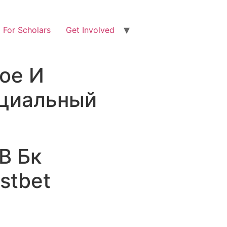
For Scholars
Get Involved
ое И
ициальный
В Бк
stbet