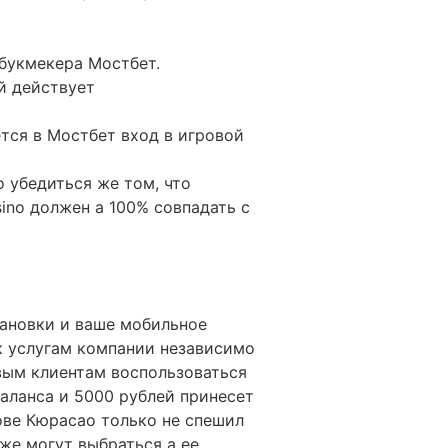
букмекера Мостбет.
й действует
тся в Мостбет вход в игровой
 убедиться же том, что
ino должен а 100% совпадать с
ановки и ваше мобильное
к услугам компании независимо
вым клиентам воспользоваться
аланса и 5000 рублей принесет
ове Кюрасао только не спешил
же могут выбраться а ее