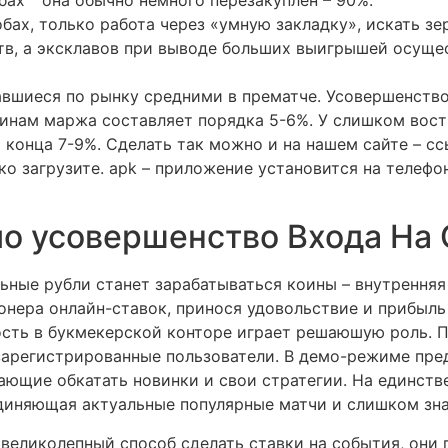
бах, только работа через «умную закладку», искать зе
тв, а эксклавов при выводе больших выигрышей осуще
вшиеся по рынку средними в прематче. Усовершенств
инам маржа составляет порядка 5-6%. У слишком вос
 конца 7-9%. Сделать так можно и на нашем сайте – сс
ко загрузите. apk – приложение установится на телефо
о усовершенство Входа На 
ьные рубли станет зарабатываться коины – внутренняя
онера онлайн-ставок, принося удовольствие и прибыль
ность в букмекерской конторе играет решаюшую роль. 
зарегистрированные пользователи. В демо-режиме пре
ающие обкатать новинки и свои стратегии. На единств
единяющая актуальные популярные матчи и слишком зн
 великолепный способ сделать ставки на события, они 