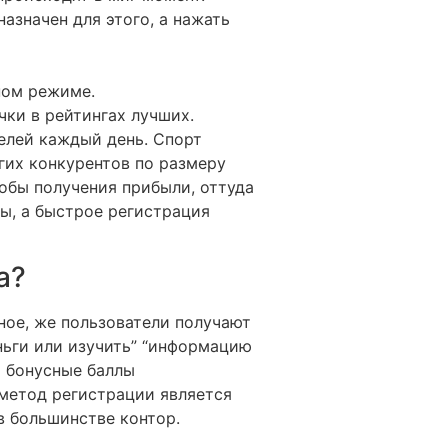
назначен для этого, а нажать
ном режиме.
ки в рейтингах лучших.
елей каждый день. Спорт
гих конкурентов по размеру
обы получения прибыли, оттуда
ы, а быстрое регистрация
а?
ное, же пользователи получают
ньги или изучить” “информацию
ы бонусные баллы
 метод регистрации является
в большинстве контор.