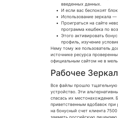
введенных данных.
И если вас беспокоят бло
Использование зеркала — 
Проиграться на сайте нев
программа кешбека по воз
Этого активировать бонус
профиль, изучение услови
Нему тому же пользователь до
источнике ресурса проверенный
официальным сайтом не в мель
Рабочее Зерка
Все файлы прошло тщательную 
устройство. Эти альтернативн
спасась их местонахождения. 
приветственным вдобавок при р
на бонусный счет клиента 7500
заиметь российскую лицензию.