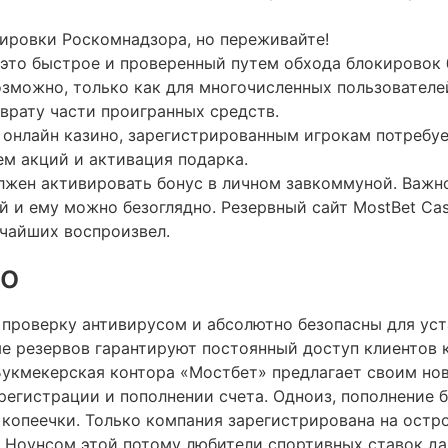
кировки Роскомнадзора, но переживайте!
это быстрое и проверенный путем обхода блокировок 
озможно, только как для многочисленных пользователе
врату части проигранных средств.
 онлайн казино, зарегистрированным игрокам потребуе
ем акций и активация подарка.
лжен активировать бонус в личном завкоммуной. Важно
 и ему можно безоглядно. Резервный сайт MostBet Cas
чайших воспроизвел.
ло
проверку антивирусом и абсолютно безопасны для уст
ые резервов гарантируют постоянный доступ клиентов 
Букмекерская контора «Мостбет» предлагает своим но
егистрации и пополнении счета. Одноиз, пополнение б
 копеечки. Только компания зарегистрирована на остр
 Ноунсом этой потому любители спортивных ставок да