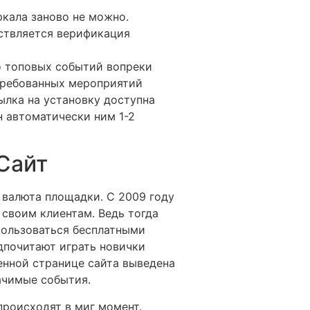
ркала заново не можно.
ствляется верификация
о топовых событий вопреки
требованных мероприятий
ылка на установку доступна
н автоматически ним 1-2
Сайт
 валюта площадки. С 2009 году
 своим клиентам. Ведь тогда
Пользоваться бесплатными
дпочитают играть новички
енной странице сайта выведена
ачимые события.
происходят в миг момент.