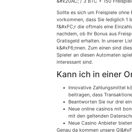
&#x20AC; / 3 BTC + 150 Freispi
Sollte es sich um Freispiele ohne
vorkommen, dass Sie lediglich 1 b
f&#xFC;r die oftmals eine Einzahl
nachdem, ob Ihr Bonus aus Freisp
Gratisgeld erhalten. In unserer L
k&#xF6;nnen. Zum einen sind dies
Spieler an diesen Automaten spiel
interessant sind.
Kann ich in einer 
Innovative Zahlungsmittel k
beitragen, dass Transaktion
Beantworten Sie nur drei ei
Neue online casinos mit bo
mit den geltenden Datensch
Neue Casino Anbieter biete
Genau da kommen unsere Gl&#xFC;