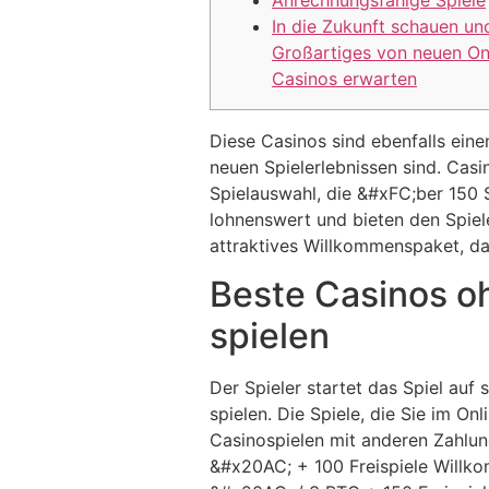
Anrechnungsfähige Spiele
In die Zukunft schauen un
Großartiges von neuen On
Casinos erwarten
Diese Casinos sind ebenfalls eine
neuen Spielerlebnissen sind. Cas
Spielauswahl, die &#xFC;ber 150
lohnenswert und bieten den Spiel
attraktives Willkommenspaket, d
Beste Casinos o
spielen
Der Spieler startet das Spiel auf
spielen. Die Spiele, die Sie im O
Casinospielen mit anderen Zahlu
&#x20AC; + 100 Freispiele Will