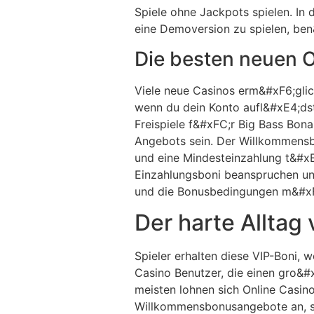
Spiele ohne Jackpots spielen. In 
eine Demoversion zu spielen, ben&
Die besten neuen O
Viele neue Casinos erm&#xF6;glic
wenn du dein Konto aufl&#xE4;ds
Freispiele f&#xFC;r Big Bass Bon
Angebots sein. Der Willkommensbo
und eine Mindesteinzahlung t&#xE4
Einzahlungsboni beanspruchen und 
und die Bonusbedingungen m&#xFC
Der harte Alltag
Spieler erhalten diese VIP-Boni,
Casino Benutzer, die einen gro&
meisten lohnen sich Online Casino 
Willkommensbonusangebote an, so