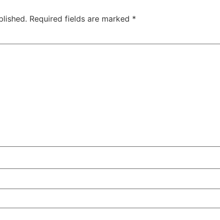
blished.
Required fields are marked
*