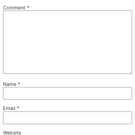
Comment
*
Name
*
Email
*
Website