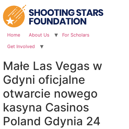
Skip
to
content
Home
About Us
For Scholars
Get Involved
Małe Las Vegas w
Gdyni oficjalne
otwarcie nowego
kasyna Casinos
Poland Gdynia 24