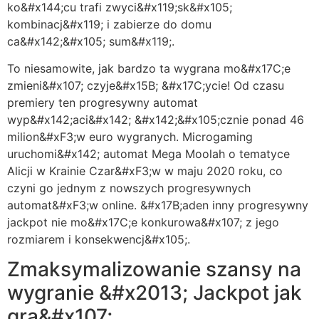
ko&#x144;cu trafi zwyci&#x119;sk&#x105;
kombinacj&#x119; i zabierze do domu
ca&#x142;&#x105; sum&#x119;.
To niesamowite, jak bardzo ta wygrana mo&#x17C;e
zmieni&#x107; czyje&#x15B; &#x17C;ycie! Od czasu
premiery ten progresywny automat
wyp&#x142;aci&#x142; &#x142;&#x105;cznie ponad 46
milion&#xF3;w euro wygranych. Microgaming
uruchomi&#x142; automat Mega Moolah o tematyce
Alicji w Krainie Czar&#xF3;w w maju 2020 roku, co
czyni go jednym z nowszych progresywnych
automat&#xF3;w online. &#x17B;aden inny progresywny
jackpot nie mo&#x17C;e konkurowa&#x107; z jego
rozmiarem i konsekwencj&#x105;.
Zmaksymalizowanie szansy na
wygranie &#x2013; Jackpot jak
gra&#x107;