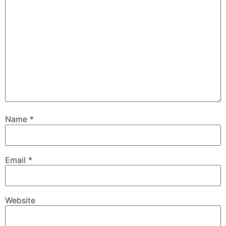
Name
*
Email
*
Website