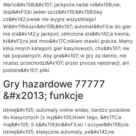
Warto&#x15B;&#x107; jackpota nadal ro&#x15B;nie,
dop&#xF3;ki jeden szcz&#x119;&#x15B;liwy
cz&#x142;owiek nie wygra wszystkiego!
Wi&#x119;kszo&#x15B;&#x107; automat&#xF3;w do gier
ma sta&#x142;y jackpot; obliczona sta&#x142;a kwota,
kt&#xF3;ra jest mno&#x17C;nikiem stawki gracza. Mamy
kilka innych kategorii gier kasynowych, cho&#x107; nie
tak popularnych. Aby gra&#x107; w gry za darmo, nie
musisz przechodzi&#x107; przez proces rejestracji, ani
pobiera&#x107; pliki.
Gry hazardowe 77777
&#x2013; funkcje
Istniej&#x105; automaty online wideo, bardzo podobne
do klasycznych (z wyj&#x105;tkiem tego, &#x17C;e
maj&#x105; 5 b&#x119;bn&#xF3;w) i oczywi&#x15B;cie
istniej&#x105; klasyczne automaty, pe&#x142;ne