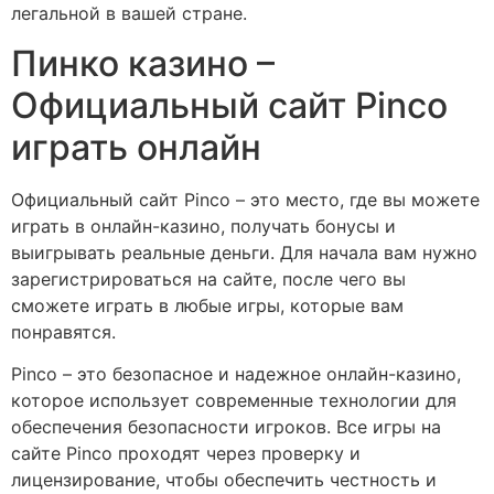
легальной в вашей стране.
Пинко казино –
Официальный сайт Pinco
играть онлайн
Официальный сайт Pinco – это место, где вы можете
играть в онлайн-казино, получать бонусы и
выигрывать реальные деньги. Для начала вам нужно
зарегистрироваться на сайте, после чего вы
сможете играть в любые игры, которые вам
понравятся.
Pinco – это безопасное и надежное онлайн-казино,
которое использует современные технологии для
обеспечения безопасности игроков. Все игры на
сайте Pinco проходят через проверку и
лицензирование, чтобы обеспечить честность и