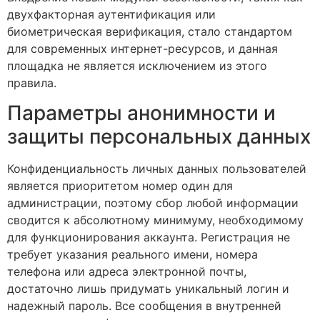
двухфакторная аутентификация или
биометрическая верификация, стало стандартом
для современных интернет-ресурсов, и данная
площадка не является исключением из этого
правила.
Параметры анонимности и
защиты персональных данных
Конфиденциальность личных данных пользователей
является приоритетом номер один для
администрации, поэтому сбор любой информации
сводится к абсолютному минимуму, необходимому
для функционирования аккаунта. Регистрация не
требует указания реального имени, номера
телефона или адреса электронной почты,
достаточно лишь придумать уникальный логин и
надежный пароль. Все сообщения в внутренней