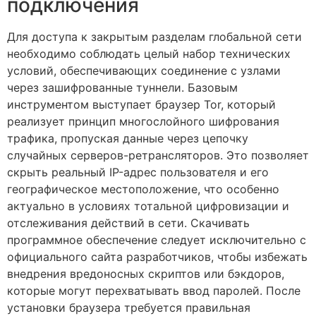
подключения
Для доступа к закрытым разделам глобальной сети
необходимо соблюдать целый набор технических
условий, обеспечивающих соединение с узлами
через зашифрованные туннели. Базовым
инструментом выступает браузер Tor, который
реализует принцип многослойного шифрования
трафика, пропуская данные через цепочку
случайных серверов-ретрансляторов. Это позволяет
скрыть реальный IP-адрес пользователя и его
географическое местоположение, что особенно
актуально в условиях тотальной цифровизации и
отслеживания действий в сети. Скачивать
программное обеспечение следует исключительно с
официального сайта разработчиков, чтобы избежать
внедрения вредоносных скриптов или бэкдоров,
которые могут перехватывать ввод паролей. После
установки браузера требуется правильная