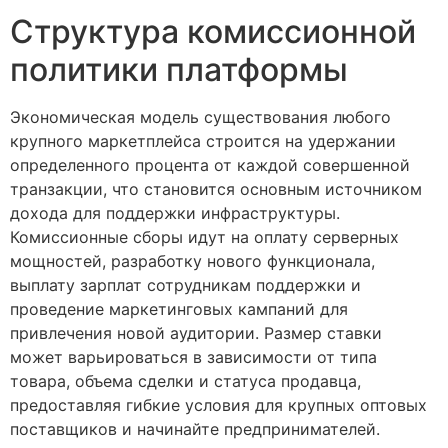
Структура комиссионной
политики платформы
Экономическая модель существования любого
крупного маркетплейса строится на удержании
определенного процента от каждой совершенной
транзакции, что становится основным источником
дохода для поддержки инфраструктуры.
Комиссионные сборы идут на оплату серверных
мощностей, разработку нового функционала,
выплату зарплат сотрудникам поддержки и
проведение маркетинговых кампаний для
привлечения новой аудитории. Размер ставки
может варьироваться в зависимости от типа
товара, объема сделки и статуса продавца,
предоставляя гибкие условия для крупных оптовых
поставщиков и начинайте предпринимателей.