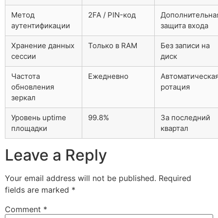
Метод
2FA / PIN-код
Дополнительна
аутентификации
защита входа
Хранение данных
Только в RAM
Без записи на
сессии
диск
Частота
Ежедневно
Автоматическа
обновления
ротация
зеркал
Уровень uptime
99.8%
За последний
площадки
квартал
Leave a Reply
Your email address will not be published.
Required
fields are marked
*
Comment
*