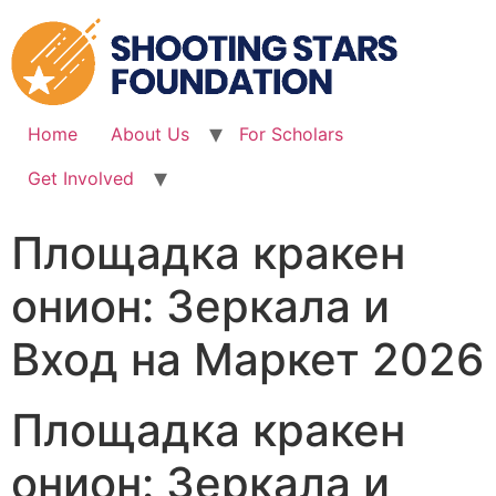
Skip
to
content
Home
About Us
For Scholars
Get Involved
Площадка кракен
онион: Зеркала и
Вход на Маркет 2026
Площадка кракен
онион: Зеркала и