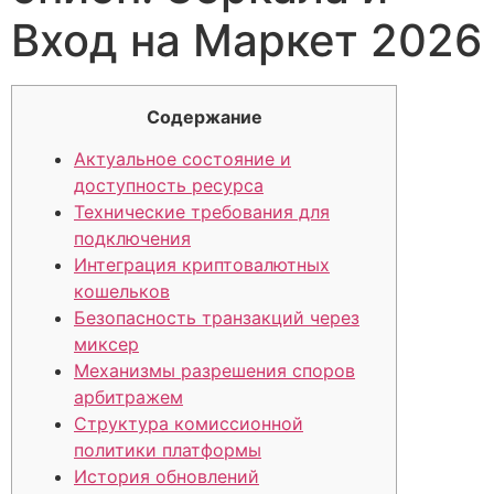
Вход на Маркет 2026
Содержание
Актуальное состояние и
доступность ресурса
Технические требования для
подключения
Интеграция криптовалютных
кошельков
Безопасность транзакций через
миксер
Механизмы разрешения споров
арбитражем
Структура комиссионной
политики платформы
История обновлений