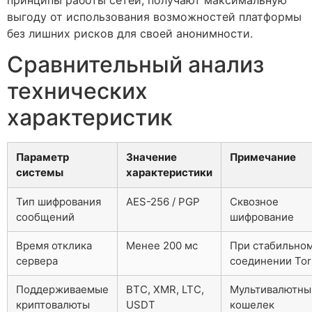
выгоду от использования возможностей платформы
без лишних рисков для своей анонимности.
Сравнительный анализ
технических
характеристик
Параметр
Значение
Примечание
системы
характеристики
Тип шифрования
AES-256 / PGP
Сквозное
сообщений
шифрование
Время отклика
Менее 200 мс
При стабильно
сервера
соединении Tor
Поддерживаемые
BTC, XMR, LTC,
Мультивалютны
криптовалюты
USDT
кошелек