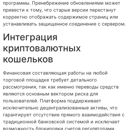
программы. Пренебрежение обновлениями может
привести к тому, что старые версии перестанут
корректно отображать содержимое страниц или
устанавливать защищенное соединение с сервером.
Интеграция
криптовалютных
кошельков
Финансовая составляющая работы на любой
торговой площадке требует детального
рассмотрения, так как именно переводы средств
являются основным вектором риска для
пользователей. Платформа поддерживает
исключительно децентрализованные активы, что
гарантирует отсутствие прямого взаимодействия с
традиционной банковской системой и исключает
возможность блокировки счетов регуляторами.