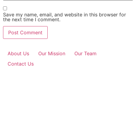
Save my name, email, and website in this browser for
the next time I comment.
About Us
Our Mission
Our Team
Contact Us