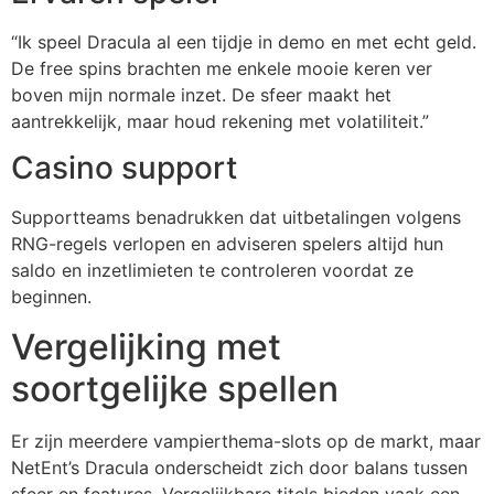
“Ik speel Dracula al een tijdje in demo en met echt geld.
De free spins brachten me enkele mooie keren ver
boven mijn normale inzet. De sfeer maakt het
aantrekkelijk, maar houd rekening met volatiliteit.”
Casino support
Supportteams benadrukken dat uitbetalingen volgens
RNG-regels verlopen en adviseren spelers altijd hun
saldo en inzetlimieten te controleren voordat ze
beginnen.
Vergelijking met
soortgelijke spellen
Er zijn meerdere vampierthema-slots op de markt, maar
NetEnt’s Dracula onderscheidt zich door balans tussen
sfeer en features. Vergelijkbare titels bieden vaak een