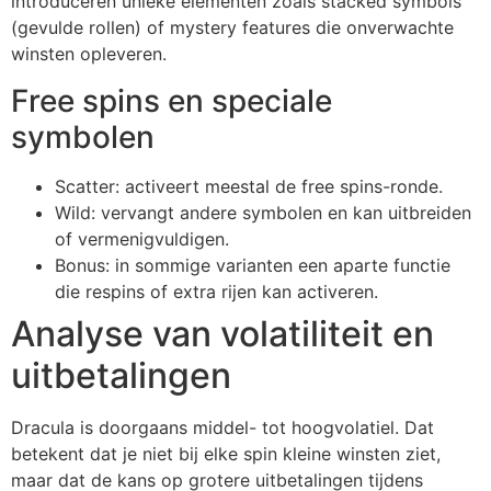
introduceren unieke elementen zoals stacked symbols
(gevulde rollen) of mystery features die onverwachte
winsten opleveren.
Free spins en speciale
symbolen
Scatter: activeert meestal de free spins-ronde.
Wild: vervangt andere symbolen en kan uitbreiden
of vermenigvuldigen.
Bonus: in sommige varianten een aparte functie
die respins of extra rijen kan activeren.
Analyse van volatiliteit en
uitbetalingen
Dracula is doorgaans middel- tot hoogvolatiel. Dat
betekent dat je niet bij elke spin kleine winsten ziet,
maar dat de kans op grotere uitbetalingen tijdens