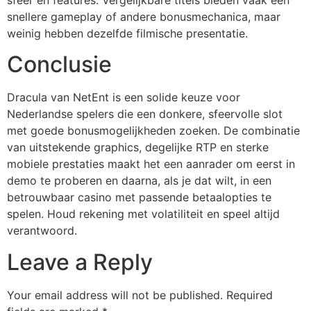
snellere gameplay of andere bonusmechanica, maar
weinig hebben dezelfde filmische presentatie.
Conclusie
Dracula van NetEnt is een solide keuze voor
Nederlandse spelers die een donkere, sfeervolle slot
met goede bonusmogelijkheden zoeken. De combinatie
van uitstekende graphics, degelijke RTP en sterke
mobiele prestaties maakt het een aanrader om eerst in
demo te proberen en daarna, als je dat wilt, in een
betrouwbaar casino met passende betaalopties te
spelen. Houd rekening met volatiliteit en speel altijd
verantwoord.
Leave a Reply
Your email address will not be published.
Required