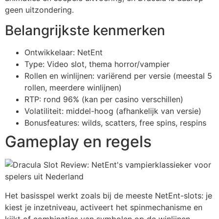
geen uitzondering.
Belangrijkste kenmerken
Ontwikkelaar: NetEnt
Type: Video slot, thema horror/vampier
Rollen en winlijnen: variërend per versie (meestal 5
rollen, meerdere winlijnen)
RTP: rond 96% (kan per casino verschillen)
Volatiliteit: middel-hoog (afhankelijk van versie)
Bonusfeatures: wilds, scatters, free spins, respins
Gameplay en regels
Het basisspel werkt zoals bij de meeste NetEnt-slots: je
kiest je inzetniveau, activeert het spinmechanisme en
kijkt of combinaties van symbolen op de winlijnen