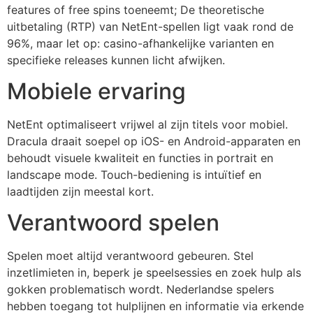
features of free spins toeneemt; De theoretische
uitbetaling (RTP) van NetEnt-spellen ligt vaak rond de
96%, maar let op: casino-afhankelijke varianten en
specifieke releases kunnen licht afwijken.
Mobiele ervaring
NetEnt optimaliseert vrijwel al zijn titels voor mobiel.
Dracula draait soepel op iOS- en Android-apparaten en
behoudt visuele kwaliteit en functies in portrait en
landscape mode. Touch-bediening is intuïtief en
laadtijden zijn meestal kort.
Verantwoord spelen
Spelen moet altijd verantwoord gebeuren. Stel
inzetlimieten in, beperk je speelsessies en zoek hulp als
gokken problematisch wordt. Nederlandse spelers
hebben toegang tot hulplijnen en informatie via erkende