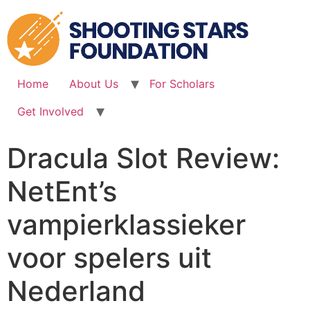
Skip
to
content
Home
About Us
For Scholars
Get Involved
Dracula Slot Review:
NetEnt’s
vampierklassieker
voor spelers uit
Nederland