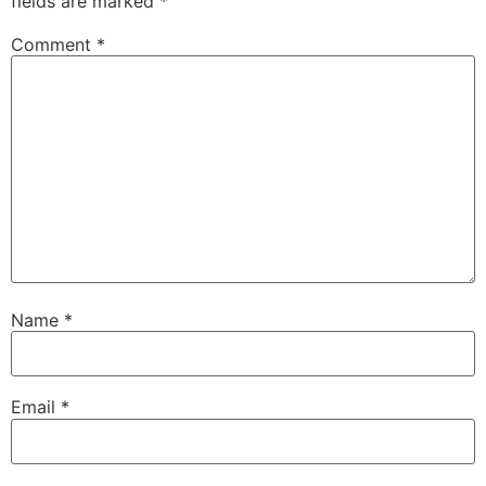
fields are marked
*
Comment
*
Name
*
Email
*