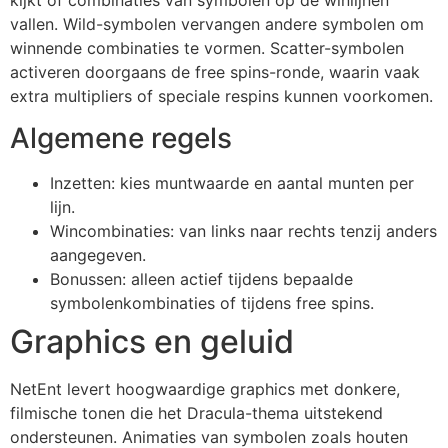
vallen. Wild-symbolen vervangen andere symbolen om
winnende combinaties te vormen. Scatter-symbolen
activeren doorgaans de free spins-ronde, waarin vaak
extra multipliers of speciale respins kunnen voorkomen.
Algemene regels
Inzetten: kies muntwaarde en aantal munten per
lijn.
Wincombinaties: van links naar rechts tenzij anders
aangegeven.
Bonussen: alleen actief tijdens bepaalde
symbolenkombinaties of tijdens free spins.
Graphics en geluid
NetEnt levert hoogwaardige graphics met donkere,
filmische tonen die het Dracula-thema uitstekend
ondersteunen. Animaties van symbolen zoals houten