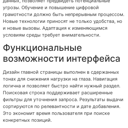
данных, позволяет предвидеть потенциальные
угрозы. Обучение и повышение цифровой
грамотности должно быть непрерывным процессом.
Новые технологии приносят не только удобства, но
и новые вызовы. Адаптация к изменяющимся
условиям среды требует внимательности.
Функциональные
возможности интерфейса
Дизайн главной страницы выполнен в сдержанных
тонах для снижения нагрузки на глаза. Навигация
логична и позволяет быстро найти нужный раздел.
Поисковая строка поддерживает расширенные
фильтры для уточнения запроса. Результаты выдачи
сортируются по релевантности и дате добавления.
Это экономит время пользователя при поиске
конкретных позиций.