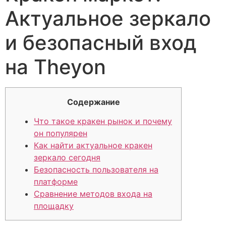
Актуальное зеркало
и безопасный вход
на Theyon
Содержание
Что такое кракен рынок и почему
он популярен
Как найти актуальное кракен
зеркало сегодня
Безопасность пользователя на
платформе
Сравнение методов входа на
площадку