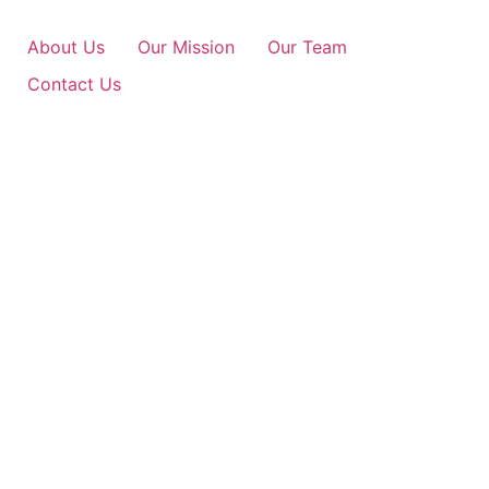
About Us
Our Mission
Our Team
Contact Us