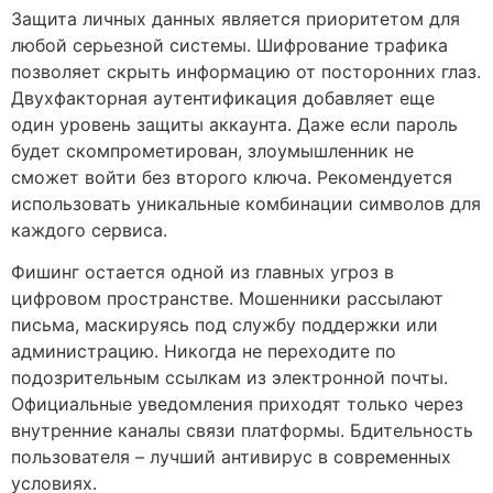
Защита личных данных является приоритетом для
любой серьезной системы. Шифрование трафика
позволяет скрыть информацию от посторонних глаз.
Двухфакторная аутентификация добавляет еще
один уровень защиты аккаунта. Даже если пароль
будет скомпрометирован, злоумышленник не
сможет войти без второго ключа. Рекомендуется
использовать уникальные комбинации символов для
каждого сервиса.
Фишинг остается одной из главных угроз в
цифровом пространстве. Мошенники рассылают
письма, маскируясь под службу поддержки или
администрацию. Никогда не переходите по
подозрительным ссылкам из электронной почты.
Официальные уведомления приходят только через
внутренние каналы связи платформы. Бдительность
пользователя – лучший антивирус в современных
условиях.