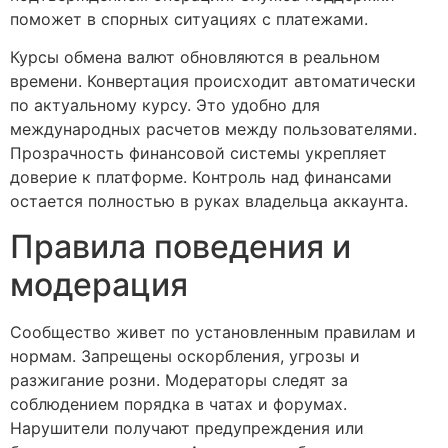
поможет в спорных ситуациях с платежами.
Курсы обмена валют обновляются в реальном
времени. Конвертация происходит автоматически
по актуальному курсу. Это удобно для
международных расчетов между пользователями.
Прозрачность финансовой системы укрепляет
доверие к платформе. Контроль над финансами
остается полностью в руках владельца аккаунта.
Правила поведения и
модерация
Сообщество живет по установленным правилам и
нормам. Запрещены оскорбления, угрозы и
разжигание розни. Модераторы следят за
соблюдением порядка в чатах и форумах.
Нарушители получают предупреждения или