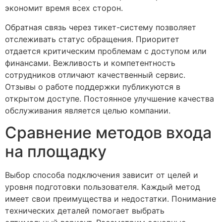
экономит время всех сторон.
Обратная связь через тикет-систему позволяет
отслеживать статус обращения. Приоритет
отдается критическим проблемам с доступом или
финансами. Вежливость и компетентность
сотрудников отличают качественный сервис.
Отзывы о работе поддержки публикуются в
открытом доступе. Постоянное улучшение качества
обслуживания является целью компании.
Сравнение методов входа
на площадку
Выбор способа подключения зависит от целей и
уровня подготовки пользователя. Каждый метод
имеет свои преимущества и недостатки. Понимание
технических деталей помогает выбрать