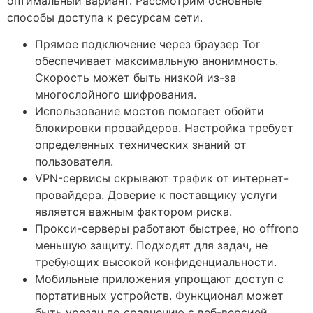
оптимальный вариант. Рассмотрим основные
способы доступа к ресурсам сети.
Прямое подключение через браузер Tor
обеспечивает максимальную анонимность.
Скорость может быть низкой из-за
многослойного шифрования.
Использование мостов помогает обойти
блокировки провайдеров. Настройка требует
определенных технических знаний от
пользователя.
VPN-сервисы скрывают трафик от интернет-
провайдера. Доверие к поставщику услуги
является важным фактором риска.
Прокси-серверы работают быстрее, но offrono
меньшую защиту. Подходят для задач, не
требующих высокой конфиденциальности.
Мобильные приложения упрощают доступ с
портативных устройств. Функционал может
быть урезан по сравнению с веб-версией.