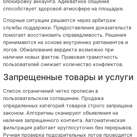
блокировку аккаунта. Адекватное общение
способствует здоровой атмосфере на площадке.
Спорные ситуации решаются через арбитраж
службы поддержки. Предоставление доказательств
помогает восстановить справедливость. Решения
принимаются на основе внутренних регламентов и
логов. Обжалование вердикта возможно при
наличии новых фактов. Правовая грамотность
пользователей снижает количество конфликтов.
Запрещенные товары и услуги
Список ограничений четко прописан в
пользовательском соглашении. Продажа
определенных категорий товаров строго запрещена
законом. Алгоритмы сканируют объявления на
наличие запрещенного контента. Автоматическая
фильтрация работает круглосуточно без перерывов.
Ручная проверка подозрительных лотов проводится