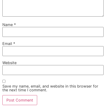
Name
*
Email
*
Website
Save my name, email, and website in this browser for
the next time I comment.