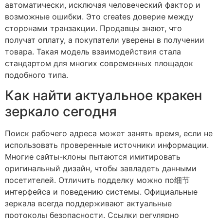
автоматически, исключая человеческий фактор и
возможные ошибки. Это creates доверие между
сторонами транзакции. Продавцы знают, что
получат оплату, а покупатели уверены в получении
товара. Такая модель взаимодействия стала
стандартом для многих современных площадок
подобного типа.
Как найти актуальное кракен
зеркало сегодня
Поиск рабочего адреса может занять время, если не
использовать проверенные источники информации.
Многие сайты-клоны пытаются имитировать
оригинальный дизайн, чтобы завладеть данными
посетителей. Отличить подделку можно по细节
интерфейса и поведению системы. Официальные
зеркала всегда поддерживают актуальные
протоколы безопасности. Ссылки регулярно