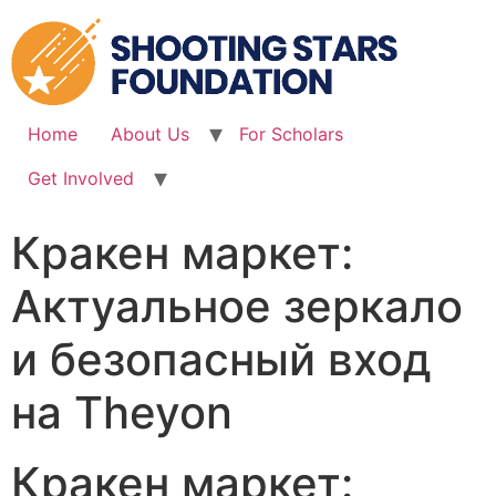
Skip
to
content
Home
About Us
For Scholars
Get Involved
Кракен маркет:
Актуальное зеркало
и безопасный вход
на Theyon
Кракен маркет: