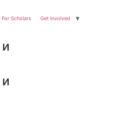
For Scholars
Get Involved
 и
 и