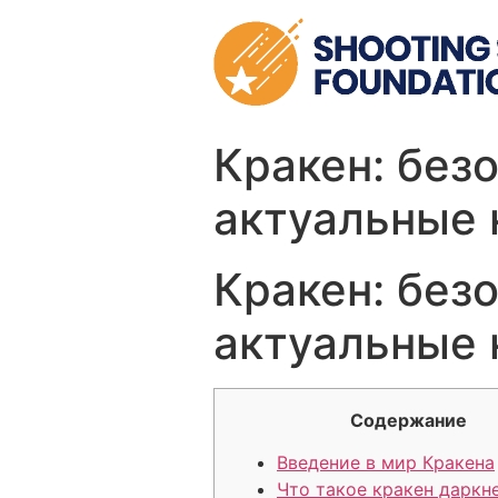
Skip
to
content
Кракен: без
актуальные 
Кракен: без
актуальные 
Содержание
Введение в мир Кракена
Что такое кракен даркн