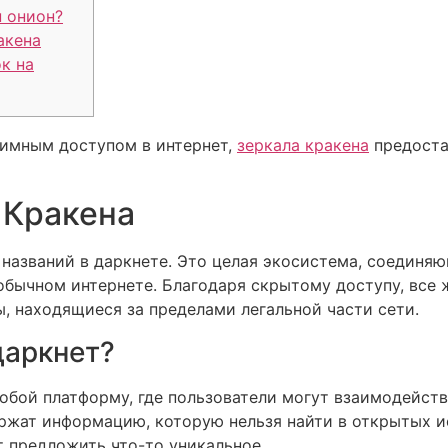
н онион?
акена
к на
нимным доступом в интернет,
зеркала кракена
предоста
 Кракена
з названий в даркнете. Это целая экосистема, соединя
обычном интернете. Благодаря скрытому доступу, все
, находящиеся за пределами легальной части сети.
даркнет?
обой платформу, где пользователи могут взаимодейст
ержат информацию, которую нельзя найти в открытых и
т предложить что-то уникальное.