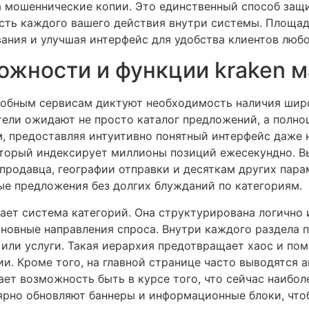
а мошеннические копии. Это единственный способ защи
сть каждого вашего действия внутри системы. Площад
ания и улучшая интерфейс для удобства клиентов любо
жности и функции kraken м
добным сервисам диктуют необходимость наличия шир
ели ожидают не просто каталог предложений, а полно
м, предоставляя интуитивно понятный интерфейс даже 
торый индексирует миллионы позиций ежесекундно. В
 продавца, географии отправки и десяткам других пар
ые предложения без долгих блужданий по категориям.
ает система категорий. Она структурирована логично 
сновные направления спроса. Внутри каждого раздела 
или услуги. Такая иерархия предотвращает хаос и по
. Кроме того, на главной странице часто выводятся 
ает возможность быть в курсе того, что сейчас наибо
ярно обновляют баннеры и информационные блоки, что