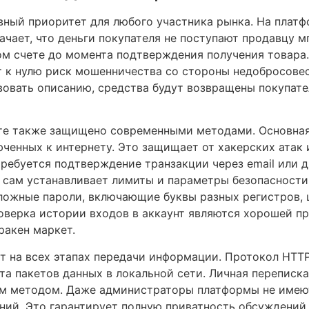
авный приоритет для любого участника рынка. На плат
ачает, что деньги покупателя не поступают продавцу м
м счете до момента подтверждения получения товара.
ит к нулю риск мошенничества со стороны недобросове
твовать описанию, средства будут возвращены покупат
те также защищено современными методами. Основная 
ченных к интернету. Это защищает от хакерских атак 
требуется подтверждение транзакции через email или 
 сам устанавливает лимиты и параметры безопасности
ложные пароли, включающие буквы разных регистров,
роверка истории входов в аккаунт являются хорошей п
ракен маркет.
 на всех этапах передачи информации. Протокол HTTP
та пакетов данных в локальной сети. Личная переписк
м методом. Даже администраторы платформы не имею
ий. Это гарантирует полную приватность обсуждений 