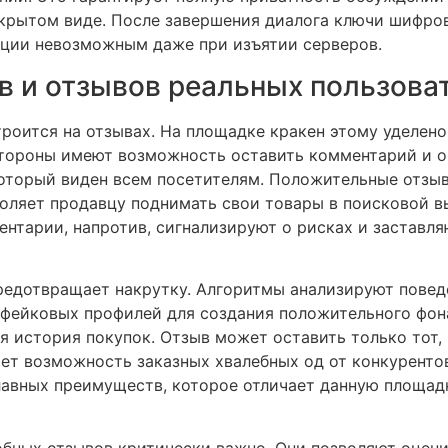
ткрытом виде. После завершения диалога ключи шифро
ции невозможным даже при изъятии серверов.
в и отзывов реальных пользова
роится на отзывах. На площадке кракен этому уделено
тороны имеют возможность оставить комментарий и о
оторый виден всем посетителям. Положительные отзыв
воляет продавцу поднимать свои товары в поисковой в
нтарии, напротив, сигнализируют о рисках и заставля
едотвращает накрутку. Алгоритмы анализируют повед
 фейковых профилей для создания положительного фон
я история покупок. Отзыв может оставить только тот,
ет возможность заказных хвалебных од от конкурентов
главных преимуществ, которое отличает данную площад
обных отзывов критически важно. Они позволяют оцени