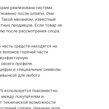
форме реализована система
гновенно после оплаты. Они
 Такой механизм, известный
стных продавцов. Если товар не
елю после рассмотрения спора
часть средств находится на
и взломов горячей части
двухфакторную
 своего профиля.
 цифры и специальные символы.
ривычкой для любого
S используется повсеместно,
а между покупателем и
т технической возможности
условий сделки. Никакие логи