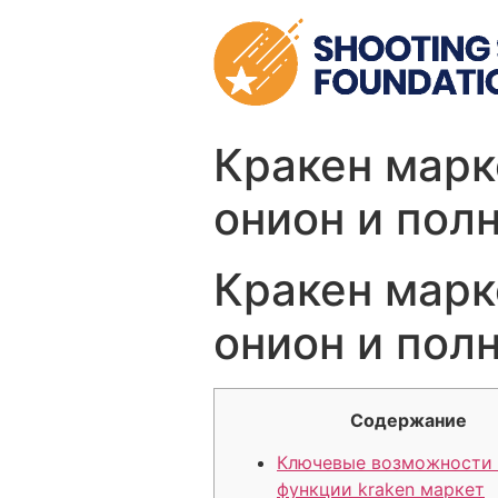
Skip
to
content
Кракен марк
онион и пол
Кракен марк
онион и пол
Содержание
Ключевые возможности
функции kraken маркет