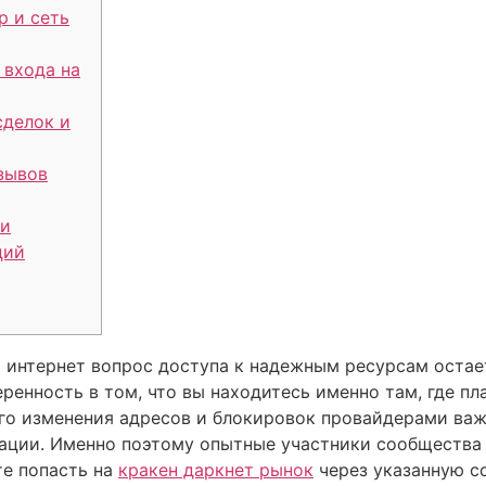
р и сеть
 входа на
сделок и
зывов
 и
ций
и интернет вопрос доступа к надежным ресурсам остае
ренность в том, что вы находитесь именно там, где п
ого изменения адресов и блокировок провайдерами ва
ации. Именно поэтому опытные участники сообщества
е попасть на
кракен даркнет рынок
через указанную сс