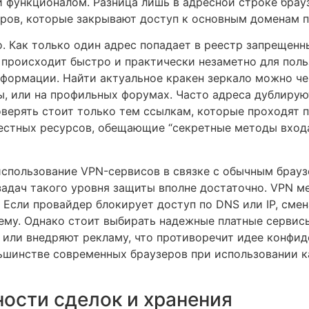
и функционалом. Разница лишь в адресной строке брау
ров, которые закрывают доступ к основным доменам п
о. Как только один адрес попадает в реестр запрещен
происходит быстро и практически незаметно для поль
ормации. Найти актуальное кракен зеркало можно че
ы, или на профильных форумах. Часто адреса дублирую
оверять стоит только тем ссылкам, которые проходят 
вестных ресурсов, обещающие “секретные методы входа
спользование VPN-сервисов в связке с обычным брауз
 задач такого уровня защиты вполне достаточно. VPN м
. Если провайдер блокирует доступ по DNS или IP, сме
му. Однако стоит выбирать надежные платные сервисы
 или внедряют рекламу, что противоречит идее конфид
ьшинстве современных браузеров при использовании к
ности сделок и хранения