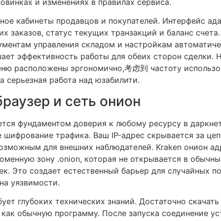
винках и изменениях в правилах сервиса.
ное кабинеты продавцов и покупателей. Интерфейс ада
х заказов, статус текущих транзакций и баланс счета
ументам управления складом и настройкам автоматиче
ает эффективность работы для обеих сторон сделки. Н
меню расположены эргономично,考虑到 частоту использо
а серьезная работа над юзабилити.
браузер и сеть онион
ется фундаментом доверия к любому ресурсу в даркне
 шифрование трафика. Ваш IP-адрес скрывается за цеп
озможным для внешних наблюдателей. Kraken онион ад
доменную зону .onion, которая не открывается в обычн
оек. Это создает естественный барьер для случайных по
на уязвимости.
бует глубоких технических знаний. Достаточно скачат
 как обычную программу. После запуска соединение ус