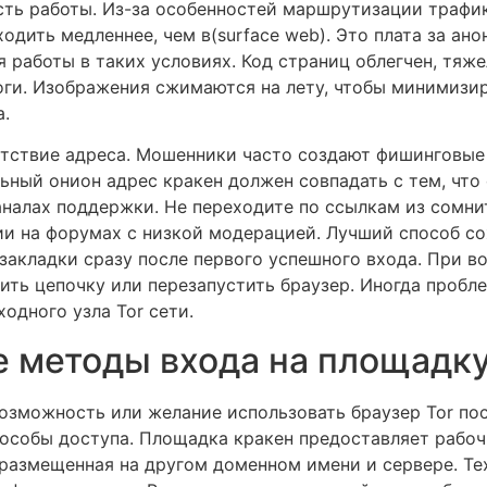
сть работы. Из-за особенностей маршрутизации трафик
одить медленнее, чем в(surface web). Это плата за ано
 работы в таких условиях. Код страниц облегчен, тяж
логи. Изображения сжимаются на лету, чтобы минимизи
а.
етствие адреса. Мошенники часто создают фишинговые
ьный онион адрес кракен должен совпадать с тем, что
налах поддержки. Не переходите по ссылкам из сомни
и на форумах с низкой модерацией. Лучший способ со
закладки сразу после первого успешного входа. При 
ить цепочку или перезапустить браузер. Иногда пробл
одного узла Tor сети.
 методы входа на площадку
возможность или желание использовать браузер Tor пос
особы доступа. Площадка кракен предоставляет рабочи
 размещенная на другом доменном имени и сервере. Те