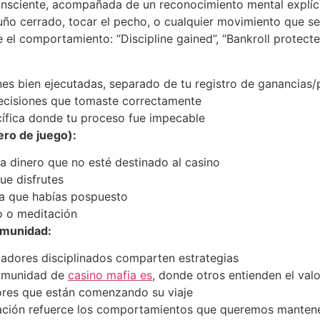
nsciente, acompañada de un reconocimiento mental explícit
uño cerrado, tocar el pecho, o cualquier movimiento que sea
 el comportamiento: “Discipline gained”, “Bankroll protect
nes bien ejecutadas, separado de tu registro de ganancias/
ecisiones que tomaste correctamente
cífica donde tu proceso fue impecable
ero de juego):
sa dinero que no esté destinado al casino
ue disfrutes
a que habías pospuesto
o o meditación
omunidad:
gadores disciplinados comparten estrategias
comunidad de
casino mafia es
, donde otros entienden el valo
ores que están comenzando su viaje
ración refuerce los comportamientos que queremos mantene