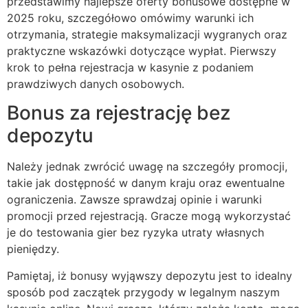
przedstawimy najlepsze oferty bonusowe dostępne w
2025 roku, szczegółowo omówimy warunki ich
otrzymania, strategie maksymalizacji wygranych oraz
praktyczne wskazówki dotyczące wypłat. Pierwszy
krok to pełna rejestracja w kasynie z podaniem
prawdziwych danych osobowych.
Bonus za rejestrację bez
depozytu
Należy jednak zwrócić uwagę na szczegóły promocji,
takie jak dostępność w danym kraju oraz ewentualne
ograniczenia. Zawsze sprawdzaj opinie i warunki
promocji przed rejestracją. Gracze mogą wykorzystać
je do testowania gier bez ryzyka utraty własnych
pieniędzy.
Pamiętaj, iż bonusy wyjąwszy depozytu jest to idealny
sposób pod zaczątek przygody w legalnym naszym