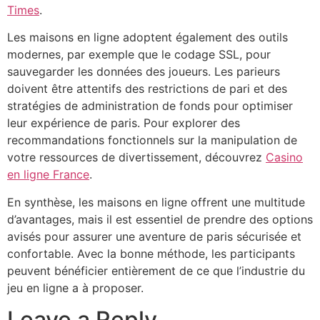
Times
.
Les maisons en ligne adoptent également des outils
modernes, par exemple que le codage SSL, pour
sauvegarder les données des joueurs. Les parieurs
doivent être attentifs des restrictions de pari et des
stratégies de administration de fonds pour optimiser
leur expérience de paris. Pour explorer des
recommandations fonctionnels sur la manipulation de
votre ressources de divertissement, découvrez
Casino
en ligne France
.
En synthèse, les maisons en ligne offrent une multitude
d’avantages, mais il est essentiel de prendre des options
avisés pour assurer une aventure de paris sécurisée et
confortable. Avec la bonne méthode, les participants
peuvent bénéficier entièrement de ce que l’industrie du
jeu en ligne a à proposer.
Leave a Reply