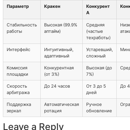
Параметр
Кракен
Конкурент
Кон
А
Стабильность
Высокая (99.9%
Средняя
Низк
работы
аптайм)
(частые
атак
техработы)
Интерфейс
Интуитивный,
Устаревший,
Мин
адаптивный
сложный
Комиссия
Конкурентная
Высокая (до
Сред
площадки
(от 3%)
7%)
Скорость
До 24 часов
От 3 до 5
До 4
арбитража
дней
Поддержка
Автоматическая
Ручное
Огр
зеркал
ротация
обновление
Leave a Reply