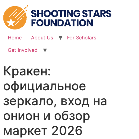
Skip
to
content
Home
About Us
For Scholars
Get Involved
Кракен:
официальное
зеркало, вход на
онион и обзор
маркет 2026