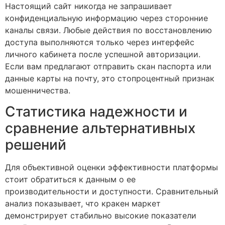
Настоящий сайт никогда не запрашивает
конфиденциальную информацию через сторонние
каналы связи. Любые действия по восстановлению
доступа выполняются только через интерфейс
личного кабинета после успешной авторизации.
Если вам предлагают отправить скан паспорта или
данные карты на почту, это стопроцентный признак
мошенничества.
Статистика надежности и
сравнение альтернативных
решений
Для объективной оценки эффективности платформы
стоит обратиться к данным о ее
производительности и доступности. Сравнительный
анализ показывает, что кракен маркет
демонстрирует стабильно высокие показатели