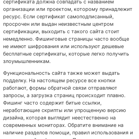
сертификата должна совпадать с названием
организации или проектом, которому принадлежит
ресурс. Если сертификат самоподписанный,
просрочен или выдан неизвестным центром
сертификации, выходить с такого сайта стоит
немедленно. Фишинговые страницы часто вообще
не имеют шифрования или используют дешевые
бесплатные сертификаты, которые легко получить
злоумышленникам.
Функциональность сайта также может выдать
подделку. На настоящем ресурсе все кнопки
работают, формы обратной связи отправляют
запросы, а загрузка страниц происходит плавно.
Фишинг часто содержит битые ссылки,
неработающие скрипты или упрощенную версию
дизайна, которая выглядит неестественно на
современных мониторах. Обратите внимание на
наличие разделов помощи, правил использования и