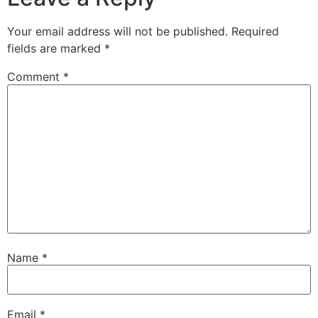
Your email address will not be published.
Required
fields are marked
*
Comment
*
Name
*
Email
*