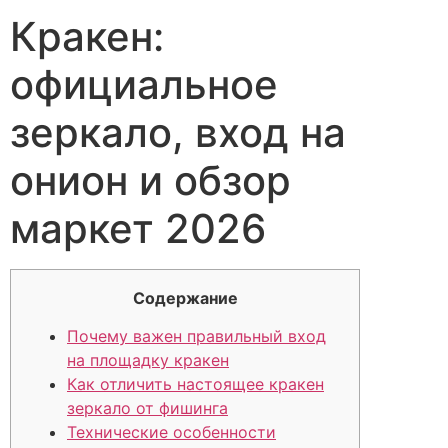
Кракен:
официальное
зеркало, вход на
онион и обзор
маркет 2026
Содержание
Почему важен правильный вход
на площадку кракен
Как отличить настоящее кракен
зеркало от фишинга
Технические особенности