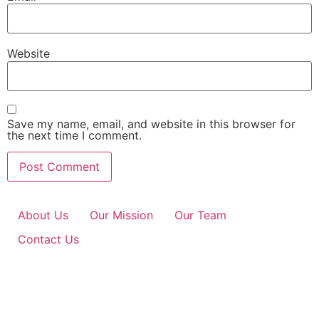
Website
Save my name, email, and website in this browser for
the next time I comment.
About Us
Our Mission
Our Team
Contact Us