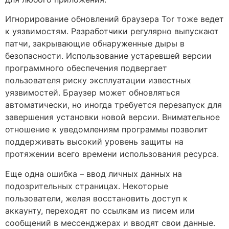
Игнорирование обновлений браузера Tor тоже ведет
к уязвимостям. Разработчики регулярно выпускают
патчи, закрывающие обнаруженные дыры в
безопасности. Использование устаревшей версии
программного обеспечения подвергает
пользователя риску эксплуатации известных
уязвимостей. Браузер может обновляться
автоматически, но иногда требуется перезапуск для
завершения установки новой версии. Внимательное
отношение к уведомлениям программы позволит
поддерживать высокий уровень защиты на
протяжении всего времени использования ресурса.
Еще одна ошибка – ввод личных данных на
подозрительных страницах. Некоторые
пользователи, желая восстановить доступ к
аккаунту, переходят по ссылкам из писем или
сообщений в мессенджерах и вводят свои данные.