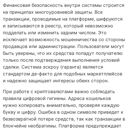
Финансовая безопасность внутри системы строится
на принципах многоуровневой защиты. Все
транзакции, проводимые на платформе, шифруются
и записываются в реестр, который невозможно
подделать или изменить задним числом. Это
исключает возможность мошенничества со стороны
продавцов или администрации. Пользователи могут
быть уверены, что их средства попадут получателю
только после подтверждения выполнения условий
сделки. Система эскроу (гаранта) является
стандартом де-факто для подобных маркетплейсов
и надежно защищает интересы обеих сторон.
При работе с криптовалютами важно соблюдать
правила цифровой гигиены. Адреса кошельков
нужно копировать внимательно, проверяя каждую
букву и цифру. Ошибка в одном символе приведет к
безвозвратной потере средств, так как транзакции в
блокчейне необратимы. Платформа предупреждает