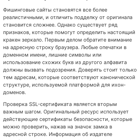
Фишинговые сайты становятся все более
реалистичными, и отличить подделку от оригинала
становится сложнее. Однако существует ряд
признаков, которые помогут определить настоящий
кракен зеркало. Первым делом обратите внимание
на адресную строку браузера. Любые опечатки в
доменном имени, лишние символы или
использование схожих букв из другого алфавита
должны вызвать подозрения. Доверять стоит только
тем адресам, которые соответствуют канонической
структуре, используемой платформой для ихон-
доменов.
Проверка SSL-сертификата является вторым
важным шагом. Оригинальный ресурс использует
действующие сертификаты безопасности, которые
можно проверить, нажав на значок замка в
адресной строке. Информация об издателе