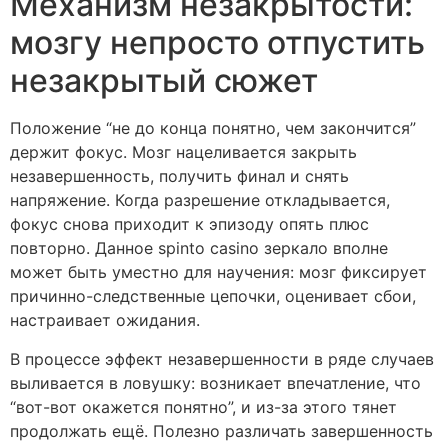
Механизм незакрытости:
мозгу непросто отпустить
незакрытый сюжет
Положение “не до конца понятно, чем закончится”
держит фокус. Мозг нацеливается закрыть
незавершенность, получить финал и снять
напряжение. Когда разрешение откладывается,
фокус снова приходит к эпизоду опять плюс
повторно. Данное spinto casino зеркало вполне
может быть уместно для научения: мозг фиксирует
причинно-следственные цепочки, оценивает сбои,
настраивает ожидания.
В процессе эффект незавершенности в ряде случаев
выливается в ловушку: возникает впечатление, что
“вот-вот окажется понятно”, и из-за этого тянет
продолжать ещё. Полезно различать завершенность