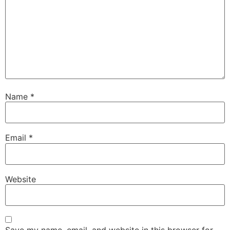
Name
*
Email
*
Website
Save my name, email, and website in this browser for