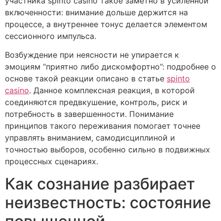
участника spinto casino такое заметно в усиленной
включенности: внимание дольше держится на
процессе, а внутреннее тонус делается элементом
сессионного импульса.
Возбуждение при неясности не упирается к
эмоциям “приятно либо дискомфортно”: подробнее о
основе такой реакции описано в статье
spinto
casino
. Данное комплексная реакция, в которой
соединяются предвкушение, контроль, риск и
потребность в завершенности. Понимание
принципов такого переживания помогает точнее
управлять вниманием, самодисциплиной и
точностью выборов, особенно сильно в подвижных
процессных сценариях.
Как сознание разбирает
неизвестность: состояние