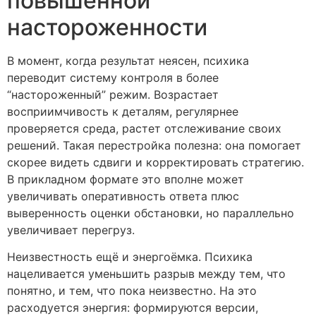
повышенной
настороженности
В момент, когда результат неясен, психика
переводит систему контроля в более
“настороженный” режим. Возрастает
восприимчивость к деталям, регулярнее
проверяется среда, растет отслеживание своих
решений. Такая перестройка полезна: она помогает
скорее видеть сдвиги и корректировать стратегию.
В прикладном формате это вполне может
увеличивать оперативность ответа плюс
выверенность оценки обстановки, но параллельно
увеличивает перегруз.
Неизвестность ещё и энергоёмка. Психика
нацеливается уменьшить разрыв между тем, что
понятно, и тем, что пока неизвестно. На это
расходуется энергия: формируются версии,