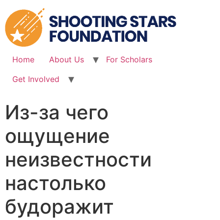
Skip
to
content
Home
About Us
For Scholars
Get Involved
Из-за чего
ощущение
неизвестности
настолько
будоражит