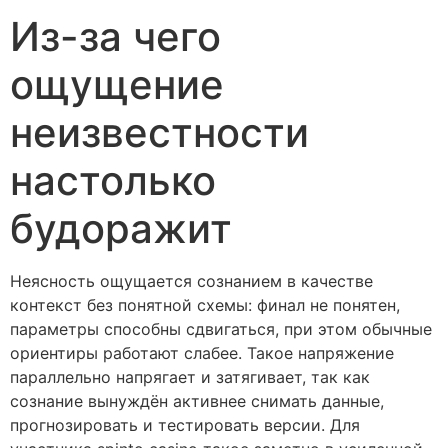
Из-за чего
ощущение
неизвестности
настолько
будоражит
Неясность ощущается сознанием в качестве
контекст без понятной схемы: финал не понятен,
параметры способны сдвигаться, при этом обычные
ориентиры работают слабее. Такое напряжение
параллельно напрягает и затягивает, так как
сознание вынуждён активнее снимать данные,
прогнозировать и тестировать версии. Для