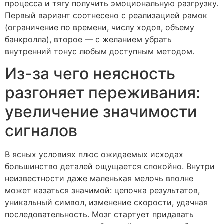
процесса и тягу получить эмоциональную разгрузку.
Первый вариант соотнесено с реализацией рамок
(ограничение по времени, числу ходов, объему
банкролла), второе — с желанием убрать
внутренний тонус любым доступным методом.
Из-за чего неясность
разгоняет переживания:
увеличение значимости
сигналов
В ясных условиях плюс ожидаемых исходах
большинство деталей ощущается спокойно. Внутри
неизвестности даже маленькая мелочь вполне
может казаться значимой: цепочка результатов,
уникальный символ, изменение скорости, удачная
последовательность. Мозг стартует придавать