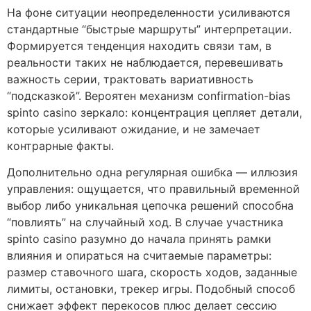
На фоне ситуации неопределенности усиливаются
стандартные “быстрые маршруты” интерпретации.
Формируется тенденция находить связи там, в
реальности таких не наблюдается, перевешивать
важность серии, трактовать вариативность
“подсказкой”. Вероятен механизм confirmation-bias
spinto casino зеркало: концентрация цепляет детали,
которые усиливают ожидание, и не замечает
контрарные факты.
Дополнительно одна регулярная ошибка — иллюзия
управления: ощущается, что правильный временной
выбор либо уникальная цепочка решений способна
“повлиять” на случайный ход. В случае участника
spinto casino разумно до начала принять рамки
влияния и опираться на считаемые параметры:
размер ставочного шага, скорость ходов, заданные
лимиты, остановки, трекер игры. Подобный способ
снижает эффект перекосов плюс делает сессию