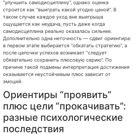
“улучшить самодисциплину”, однако оценка
строится как “выиграть какой угодно ценой”. В
таком случае каждое уход вне выигрыша
ощущается как неудача, пусть даже когда
самодисциплина реально оказалась сильнее.
Дополнительно одна неточность — сдвиг ориентира:
в первом этапе выбирается “обкатать стратегию”, а
после цепочки успехов возникает “следует
обязательно сохранить плюсовую серию”. По
причине такой подмены интерпретация достижения
оказывается неустойчивым плюс зависит от
эмоций.
Ориентиры “проявить”
плюс цели “прокачивать”:
разные психологические
последствия