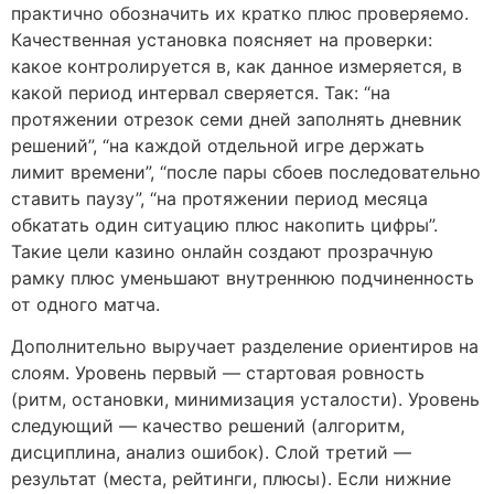
практично обозначить их кратко плюс проверяемо.
Качественная установка поясняет на проверки:
какое контролируется в, как данное измеряется, в
какой период интервал сверяется. Так: “на
протяжении отрезок семи дней заполнять дневник
решений”, “на каждой отдельной игре держать
лимит времени”, “после пары сбоев последовательно
ставить паузу”, “на протяжении период месяца
обкатать один ситуацию плюс накопить цифры”.
Такие цели казино онлайн создают прозрачную
рамку плюс уменьшают внутреннюю подчиненность
от одного матча.
Дополнительно выручает разделение ориентиров на
слоям. Уровень первый — стартовая ровность
(ритм, остановки, минимизация усталости). Уровень
следующий — качество решений (алгоритм,
дисциплина, анализ ошибок). Слой третий —
результат (места, рейтинги, плюсы). Если нижние