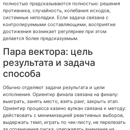
полностью предсказываются полностью: решения
противника, случайность, колебания исходов,
системные неполадки. Если задача связана с
контролируемыми составляющими, восприятие
достижения возникает регулярнее при этом
делается более предсказуемым.
Пара вектора: цель
результата и задача
способа
Обычно отделяют задачи результата и цели
исполнения. Ориентир финала связана на финалу:
выиграть, занять место, взять ранг, закрыть этап.
Ориентир процесса казино вулкан связана к методу:
действовать с минимизацией реактивных выборов,
выдержать темп, играть по чек-листу, не перелезать
за ограничения риска, удерживать внимание на