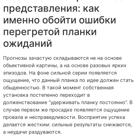
представления: как
именно обойти ошибки
перегретой планки
ожиданий
Прогнозы зачастую складываются не на основе
объективной картины, а на основе разовых ярких
эпизодов. На фоне сильной серии появляется
ощущение, что данный планка по идее должен стать
обыденностью. В такой момент собственная
установка постепенно переходит в
долженствование “удерживать планку постоянно”. В
случае первом же просадке появляется ощущение
провала и несправедливости. Восприятие успеха
делается жестким: сильные результаты снижаются,
а неудачи раздуваются.