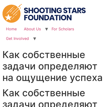
Skip
to
content
Home
About Us
For Scholars
Get Involved
Как собственные
задачи определяют
на ощущение успеха
Как собственные
задачи определяют