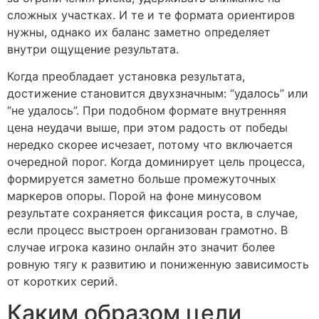
сложных участках. И те и те формата ориентиров
нужны, однако их баланс заметно определяет
внутри ощущение результата.
Когда преобладает установка результата,
достижение становится двухзначным: “удалось” или
“не удалось”. При подобном формате внутренняя
цена неудачи выше, при этом радость от победы
нередко скорее исчезает, потому что включается
очередной порог. Когда доминирует цель процесса,
формируется заметно больше промежуточных
маркеров опоры. Порой на фоне минусовом
результате сохраняется фиксация роста, в случае,
если процесс выстроен организован грамотно. В
случае игрока казино онлайн это значит более
ровную тягу к развитию и пониженную зависимость
от коротких серий.
Каким образом цели