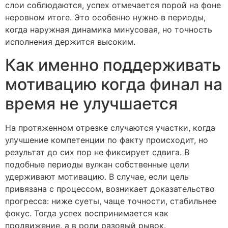
слои соблюдаются, успех отмечается порой на фоне
неровном итоге. Это особенно нужно в периоды,
когда наружная динамика минусовая, но точность
исполнения держится высоким.
Как именно поддерживать
мотивацию когда финал на
время не улучшается
На протяженном отрезке случаются участки, когда
улучшение компетенции по факту происходит, но
результат до сих пор не фиксирует сдвига. В
подобные периоды вулкан собственные цели
удерживают мотивацию. В случае, если цель
привязана с процессом, возникает доказательство
прогресса: ниже суеты, чаще точности, стабильнее
фокус. Тогда успех воспринимается как
продвижение, а в роли разовый рывок.