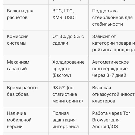
Валюты для
BTC, LTC,
Поддержка
расчетов
XMR, USDT
стейблкоинов для
стабильности
Комиссия
От 3% до 5% с
Зависит от
системы
сделки
категории товара и
рейтинга продавца
Механизм
Холдирование
Автоматическое
гарантий
средств
подтверждение
(Escrow)
через 3-7 дней
Время работы
98.5% (по
Высокая
без сбоев
статистике
отказоустойчивост
мониторинга)
кластеров
Наличие
Полная
Работа через Tor
мобильной
адаптация
Browser для
версии
интерфейса
Android/iOS