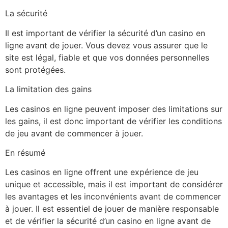
La sécurité
Il est important de vérifier la sécurité d’un casino en
ligne avant de jouer. Vous devez vous assurer que le
site est légal, fiable et que vos données personnelles
sont protégées.
La limitation des gains
Les casinos en ligne peuvent imposer des limitations sur
les gains, il est donc important de vérifier les conditions
de jeu avant de commencer à jouer.
En résumé
Les casinos en ligne offrent une expérience de jeu
unique et accessible, mais il est important de considérer
les avantages et les inconvénients avant de commencer
à jouer. Il est essentiel de jouer de manière responsable
et de vérifier la sécurité d’un casino en ligne avant de