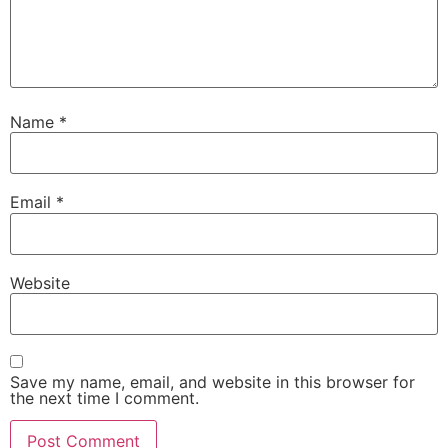
Name
*
Email
*
Website
Save my name, email, and website in this browser for
the next time I comment.