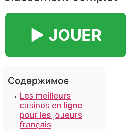
▶️ JOUER
Содержимое
Les meilleurs
casinos en ligne
pour les joueurs
français