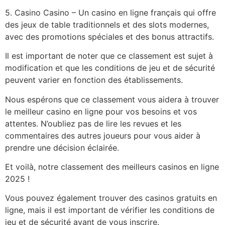
5. Casino Casino – Un casino en ligne français qui offre
des jeux de table traditionnels et des slots modernes,
avec des promotions spéciales et des bonus attractifs.
Il est important de noter que ce classement est sujet à
modification et que les conditions de jeu et de sécurité
peuvent varier en fonction des établissements.
Nous espérons que ce classement vous aidera à trouver
le meilleur casino en ligne pour vos besoins et vos
attentes. N’oubliez pas de lire les revues et les
commentaires des autres joueurs pour vous aider à
prendre une décision éclairée.
Et voilà, notre classement des meilleurs casinos en ligne
2025 !
Vous pouvez également trouver des casinos gratuits en
ligne, mais il est important de vérifier les conditions de
jeu et de sécurité avant de vous inscrire.