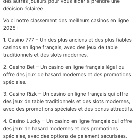
des autres joueurs pour vous aider à prendre une
décision éclairée.
Voici notre classement des meilleurs casinos en ligne
2025 :
1. Casino 777 – Un des plus anciens et des plus fiables
casinos en ligne français, avec des jeux de table
traditionnels et des slots modernes.
2. Casino Bet – Un casino en ligne français légal qui
offre des jeux de hasard modernes et des promotions
spéciales.
3. Casino Rizk – Un casino en ligne français qui offre
des jeux de table traditionnels et des slots modernes,
avec des promotions spéciales et des bonus attractifs.
4. Casino Lucky – Un casino en ligne français qui offre
des jeux de hasard modernes et des promotions
spéciales, avec des options de paiement sécurisées.