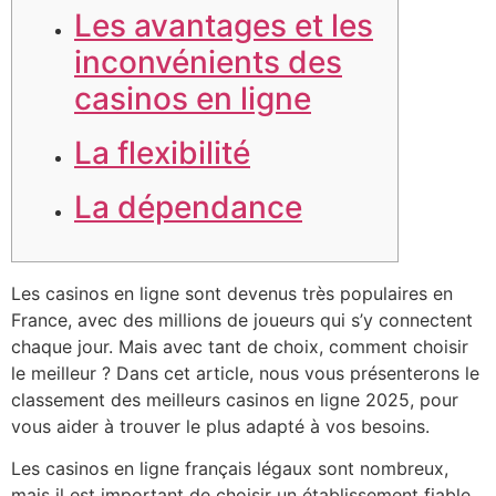
Les avantages et les
inconvénients des
casinos en ligne
La flexibilité
La dépendance
Les casinos en ligne sont devenus très populaires en
France, avec des millions de joueurs qui s’y connectent
chaque jour. Mais avec tant de choix, comment choisir
le meilleur ? Dans cet article, nous vous présenterons le
classement des meilleurs casinos en ligne 2025, pour
vous aider à trouver le plus adapté à vos besoins.
Les casinos en ligne français légaux sont nombreux,
mais il est important de choisir un établissement fiable