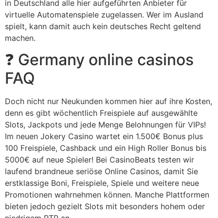
in Deutschland alle hier aufgeführten Anbieter für
virtuelle Automatenspiele zugelassen. Wer im Ausland
spielt, kann damit auch kein deutsches Recht geltend
machen.
❓ Germany online casinos
FAQ
Doch nicht nur Neukunden kommen hier auf ihre Kosten,
denn es gibt wöchentlich Freispiele auf ausgewählte
Slots, Jackpots und jede Menge Belohnungen für VIPs!
Im neuen Jokery Casino wartet ein 1.500€ Bonus plus
100 Freispiele, Cashback und ein High Roller Bonus bis
5000€ auf neue Spieler! Bei CasinoBeats testen wir
laufend brandneue seriöse Online Casinos, damit Sie
erstklassige Boni, Freispiele, Spiele und weitere neue
Promotionen wahrnehmen können. Manche Plattformen
bieten jedoch gezielt Slots mit besonders hohem oder