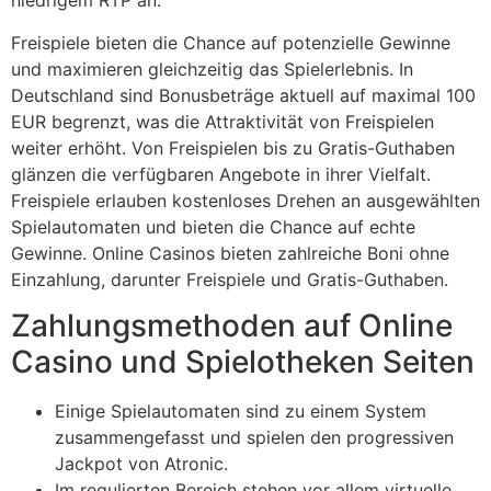
niedrigem RTP an.
Freispiele bieten die Chance auf potenzielle Gewinne
und maximieren gleichzeitig das Spielerlebnis. In
Deutschland sind Bonusbeträge aktuell auf maximal 100
EUR begrenzt, was die Attraktivität von Freispielen
weiter erhöht. Von Freispielen bis zu Gratis-Guthaben
glänzen die verfügbaren Angebote in ihrer Vielfalt.
Freispiele erlauben kostenloses Drehen an ausgewählten
Spielautomaten und bieten die Chance auf echte
Gewinne. Online Casinos bieten zahlreiche Boni ohne
Einzahlung, darunter Freispiele und Gratis-Guthaben.
Zahlungsmethoden auf Online
Casino und Spielotheken Seiten
Einige Spielautomaten sind zu einem System
zusammengefasst und spielen den progressiven
Jackpot von Atronic.
Im regulierten Bereich stehen vor allem virtuelle