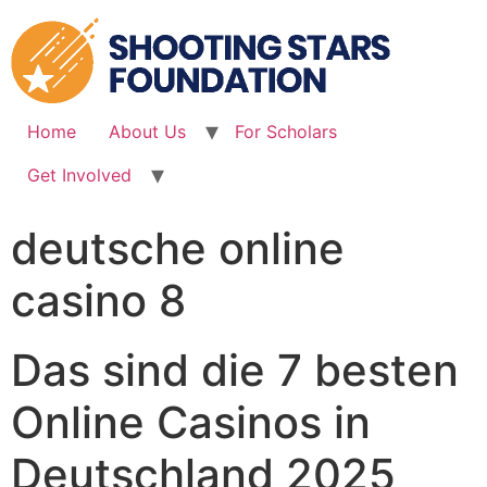
Skip
to
content
Home
About Us
For Scholars
Get Involved
deutsche online
casino 8
Das sind die 7 besten
Online Casinos in
Deutschland 2025