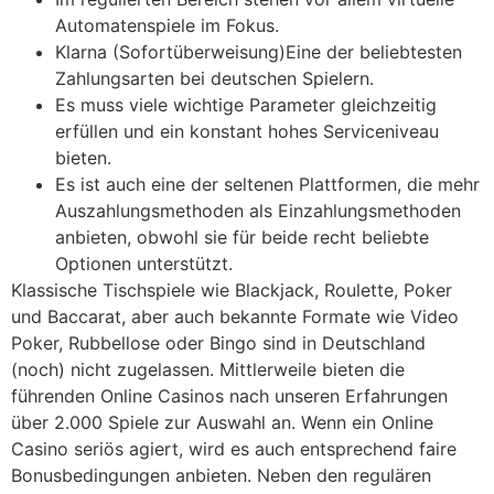
Automatenspiele im Fokus.
Klarna (Sofortüberweisung)Eine der beliebtesten
Zahlungsarten bei deutschen Spielern.
Es muss viele wichtige Parameter gleichzeitig
erfüllen und ein konstant hohes Serviceniveau
bieten.
Es ist auch eine der seltenen Plattformen, die mehr
Auszahlungsmethoden als Einzahlungsmethoden
anbieten, obwohl sie für beide recht beliebte
Optionen unterstützt.
Klassische Tischspiele wie Blackjack, Roulette, Poker
und Baccarat, aber auch bekannte Formate wie Video
Poker, Rubbellose oder Bingo sind in Deutschland
(noch) nicht zugelassen. Mittlerweile bieten die
führenden Online Casinos nach unseren Erfahrungen
über 2.000 Spiele zur Auswahl an. Wenn ein Online
Casino seriös agiert, wird es auch entsprechend faire
Bonusbedingungen anbieten. Neben den regulären