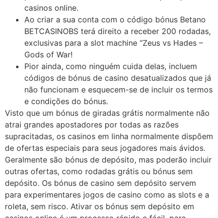
casinos online.
Ao criar a sua conta com o código bónus Betano
BETCASINOBS terá direito a receber 200 rodadas,
exclusivas para a slot machine “Zeus vs Hades –
Gods of War!
Pior ainda, como ninguém cuida delas, incluem
códigos de bónus de casino desatualizados que já
não funcionam e esquecem-se de incluir os termos
e condições do bónus.
Visto que um bónus de giradas grátis normalmente não
atrai grandes apostadores por todas as razões
supracitadas, os casinos em linha normalmente dispõem
de ofertas especiais para seus jogadores mais ávidos.
Geralmente são bónus de depósito, mas poderão incluir
outras ofertas, como rodadas grátis ou bónus sem
depósito. Os bónus de casino sem depósito servem
para experimentares jogos de casino como as slots e a
roleta, sem risco. Ativar os bónus sem depósito em
casinos online é um processo rápido e fácil, para