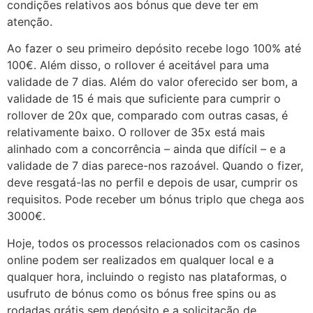
condições relativos aos bónus que deve ter em
atenção.
Ao fazer o seu primeiro depósito recebe logo 100% até
100€. Além disso, o rollover é aceitável para uma
validade de 7 dias. Além do valor oferecido ser bom, a
validade de 15 é mais que suficiente para cumprir o
rollover de 20x que, comparado com outras casas, é
relativamente baixo. O rollover de 35x está mais
alinhado com a concorrência – ainda que difícil – e a
validade de 7 dias parece-nos razoável. Quando o fizer,
deve resgatá-las no perfil e depois de usar, cumprir os
requisitos. Pode receber um bónus triplo que chega aos
3000€.
Hoje, todos os processos relacionados com os casinos
online podem ser realizados em qualquer local e a
qualquer hora, incluindo o registo nas plataformas, o
usufruto de bónus como os bónus free spins ou as
rodadas grátis sem depósito e a solicitação de