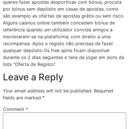
queres fazer apostas desportivas com bónus, procura
por bónus sem depósito em casas de apostas, como
são exemplo as ofertas de apostas grátis ou sem risco.
Alguns casinos online também concedem bónus de
referência quando um utilizador convida amigos a
inscreverem-se na plataforma, com direito a uma
recompensa. Após o registo não precisas de fazer
qualquer depósito.Os free spins ficam disponível
durante os 2 dias seguintes e tens de jogar em slots da
lista “Oferta de Registo”.
Leave a Reply
Your email address will not be published.
Required
fields are marked
*
Comment
*