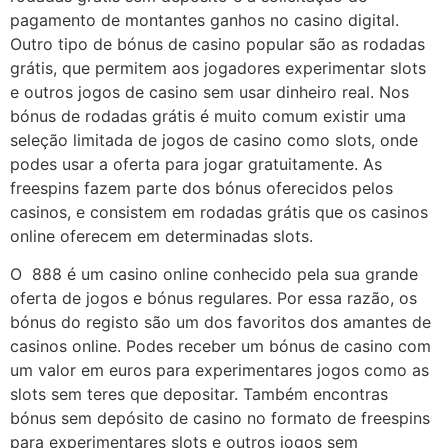
pagamento de montantes ganhos no casino digital.
Outro tipo de bónus de casino popular são as rodadas
grátis, que permitem aos jogadores experimentar slots
e outros jogos de casino sem usar dinheiro real. Nos
bónus de rodadas grátis é muito comum existir uma
seleção limitada de jogos de casino como slots, onde
podes usar a oferta para jogar gratuitamente. As
freespins fazem parte dos bónus oferecidos pelos
casinos, e consistem em rodadas grátis que os casinos
online oferecem em determinadas slots.
O 888 é um casino online conhecido pela sua grande
oferta de jogos e bónus regulares. Por essa razão, os
bónus do registo são um dos favoritos dos amantes de
casinos online. Podes receber um bónus de casino com
um valor em euros para experimentares jogos como as
slots sem teres que depositar. Também encontras
bónus sem depósito de casino no formato de freespins
para experimentares slots e outros jogos sem