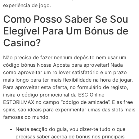
experiência de jogo.
Como Posso Saber Se Sou
Elegível Para Um Bónus de
Casino?
Não precisa de fazer nenhum depósito nem usar um
código bónus Nossa Aposta para aproveitar! Nada
como aproveitar um rollover satisfatório e um prazo
mais longo para ter mais flexibilidade na hora de jogar.
Para aproveitar esta oferta, no formulário de registo,
insira o código promocional da ESC Online
ESTORILMAX no campo “código de amizade”. E as free
spins, são ideais para experimentar umas das slots mais
famosas do mundo!
Nesta secção do guia, vou dizer-te tudo o que
precisas saber acerca de bónus nos principais