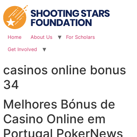
Skip
to
content
Home
About Us
For Scholars
Get Involved
casinos online bonus
34
Melhores Bónus de
Casino Online em
Portugal PokerNews