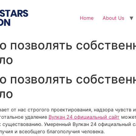
Home
About Us
о позволять собствен
ло
о позволять собствен
ло
ет от нас строгого проектирования, надзора чувств и
тотальное удаление
Вулкан 24 официальный сайт
может
к существованию. Умеренный Вулкан 24 официальный с
лучия и всеобщего благополучия человека.