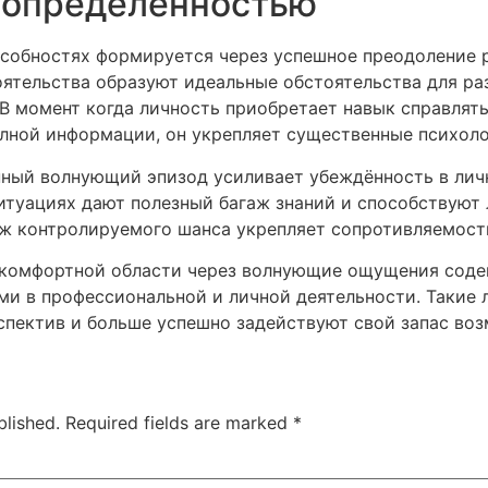
еопределённостью
особностях формируется через успешное преодоление
ятельства образуют идеальные обстоятельства для раз
В момент когда личность приобретает навык справлят
олной информации, он укрепляет существенные психоло
ный волнующий эпизод усиливает убеждённость в лич
итуациях дают полезный багаж знаний и способствуют 
гаж контролируемого шанса укрепляет сопротивляемост
 комфортной области через волнующие ощущения соде
и в профессиональной и личной деятельности. Такие л
рспектив и больше успешно задействуют свой запас во
blished.
Required fields are marked
*