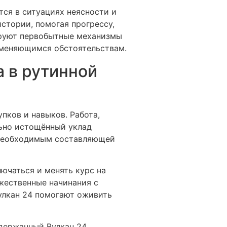
ся в ситуациях неясности и
стории, помогая прогрессу,
ируют первобытные механизмы
 меняющимся обстоятельствам.
а в рутинной
пков и навыков. Работа,
льно истощённый уклад
я необходимым составляющей
ючаться и менять курс на
ожественные начинания с
улкан 24 помогают оживить
держанный Вулкан 24