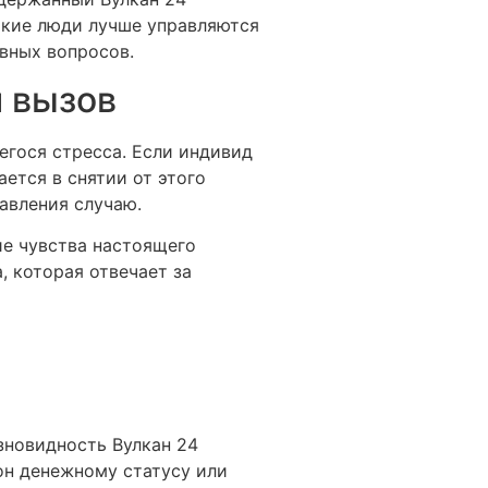
акие люди лучше управляются
вных вопросов.
 вызов
гося стресса. Если индивид
ется в снятии от этого
авления случаю.
ие чувства настоящего
 которая отвечает за
зновидность Вулкан 24
он денежному статусу или