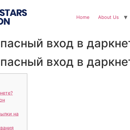
Home
About Us
опасный вход в даркне
опасный вход в даркне
кнете?
он
сылки на
вания