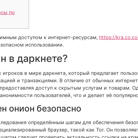
осы по
онимным доступом к интернет-ресурсам,
https://kra.co.c
езопасном использовании.
н в даркнете?
 игроков в мире даркнета, который предлагает польз
ацией и транзакциями. В отличие от обычных интернет
 предоставляя доступ к скрытым услугам и товарам. О
нонимности пользователей, что и делает её популярно
ен онион безопасно
следования определённым шагам для обеспечения безоп
ециализированный браузер, такой как Tor. Он позволя
 шагом следует проверить актуальность ссылки на кра