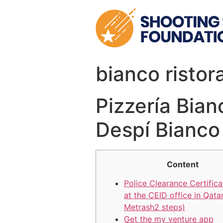
Skip
to
content
bianco ristor
Pizzería Bian
Despí Bianco
Content
Police Clearance Certific
at the CEID office in Qatar
Metrash2 steps)
Get the my venture app