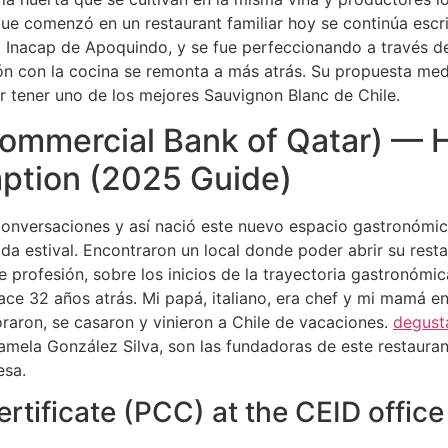
a que comenzó en un restaurant familiar hoy se continúa esc
l Inacap de Apoquindo, y se fue perfeccionando a través de
ación con la cocina se remonta a más atrás. Su propuesta m
r tener uno de los mejores Sauvignon Blanc de Chile.
mmercial Bank of Qatar) — H
ption (2025 Guide)
conversaciones y así nació este nuevo espacio gastronómic
 estival. Encontraron un local donde poder abrir su restaur
 profesión, sobre los inicios de la trayectoria gastronómic
hace 32 años atrás. Mi papá, italiano, era chef y mi mamá 
aron, se casaron y vinieron a Chile de vacaciones.
degust
amela González Silva, son las fundadoras de este restaura
esa.
rtificate (PCC) at the CEID office