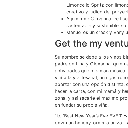
Limoncello Spritz con limon
creativo y lúdico del proyec
A juicio de Giovanna De Lu
sustentable y sostenible, s
Manuel es un crack y Enny u
Get the my vent
Su nombre se debe a los vinos bl
padre de Lina y Giovanna, quien e
actividades que mezclan música en
vinícola y artesanal, una gastrono
aportar con una opción distinta, e
hacer la carta, con mi mamá y he
zona, y así sacarle el máximo pro
en fundar su propia viña.
’ to ‘Best New Year’s Eve EVER’ 
down on holiday, order a pizza… a