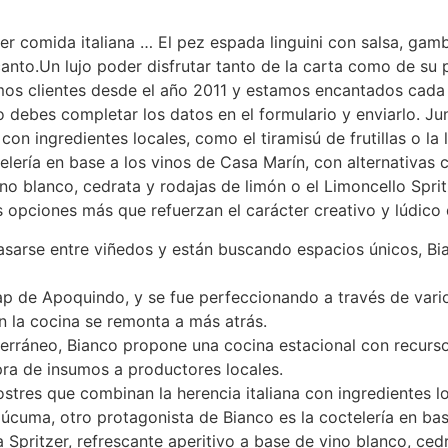
r comida italiana … El pez espada linguini con salsa, gam
anto.Un lujo poder disfrutar tanto de la carta como de su 
mos clientes desde el año 2011 y estamos encantados cada
o debes completar los datos en el formulario y enviarlo. Ju
con ingredientes locales, como el tiramisú de frutillas o l
elería en base a los vinos de Casa Marín, con alternativas 
ino blanco, cedrata y rodajas de limón o el Limoncello Spri
 opciones más que refuerzan el carácter creativo y lúdico 
asarse entre viñedos y están buscando espacios únicos, Bi
ap de Apoquindo, y se fue perfeccionando a través de vario
on la cocina se remonta a más atrás.
erráneo, Bianco propone una cocina estacional con recursos
a de insumos a productores locales.
stres que combinan la herencia italiana con ingredientes l
e lúcuma, otro protagonista de Bianco es la coctelería en ba
 Spritzer, refrescante aperitivo a base de vino blanco, ced