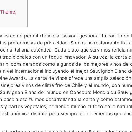
 Theme,
les como permitirte iniciar sesión, gestionar tu carrito de
r tus preferencias de privacidad. Somos un restaurante ital
ina italiana auténtica. Cada plato que servimos refleja nu
tradicionales con un toque innovador. A su vez, la carta d
arín, considerados como algunos de los mejores vinos de cl
 nivel internacional incluyendo el mejor Sauvignon Blanc
ne Awards. La carta de vinos ofrece una amplia selección
mejores vinos de clima frío de Chile y el mundo, con num
or Sauvignon Blanc del mundo en Concours Mondialdu Sauvi
 base a eso fuimos desarrollando la carta y como estamos
 y hartos vegetales, poniendo mucho el foco en lo natural
 gastronómica distinta pero siempre con elementos que en
a huerta que se cultivan en la misma viña y productores lo