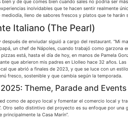
s bien y de que comes bien cuando sales no podría ser más 
experiencias inolvidables que te hacen sentir realmente úni
 mediodía, lleno de sabores frescos y platos que te harán s
nte Italiano (The Pearl)
 y después de enviudar siguió a cargo del restaurant. “Mi 
 papá, un chef de Nápoles, cuando trabajó como garzona en B
y pizzas está, hasta el día de hoy, en manos de Pamela Gon
rante que abrieron mis padres en Llolleo hace 32 años. Las
al que abrió a finales de 2023, y que se luce con un estilo
nú fresco, sostenible y que cambia según la temporada.
y 2025: Theme, Parade and Events
d como de apoyo local y fomentar el comercio local y trans
 Otro sello distintivo del proyecto es su enfoque por una 
 principalmente la Casa Marín”.