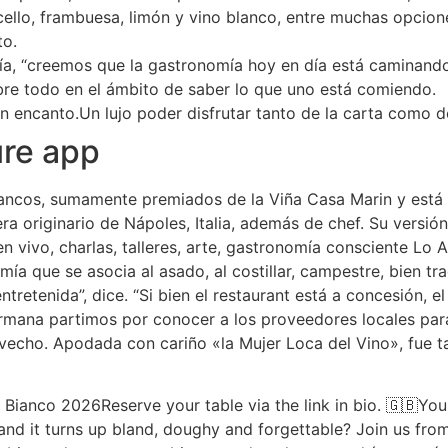
cello, frambuesa, limón y vino blanco, entre muchas opcion
to.
cía, “creemos que la gastronomía hoy en día está caminan
obre todo en el ámbito de saber lo que uno está comiendo.
n encanto.Un lujo poder disfrutar tanto de la carta como d
ure app
ancos, sumamente premiados de la Viña Casa Marin y está e
ra originario de Nápoles, Italia, además de chef. Su versió
 vivo, charlas, talleres, arte, gastronomía consciente Lo A
mía que se asocia al asado, al costillar, campestre, bien tr
ntretenida”, dice. “Si bien el restaurant está a concesión, e
rmana partimos por conocer a los proveedores locales para
vecho. Apodada con cariño «la Mujer Loca del Vino», fue ta
 Bianco 2026Reserve your table via the link in bio. 🇬🇧Yo
nd it turns up bland, doughy and forgettable? Join us from