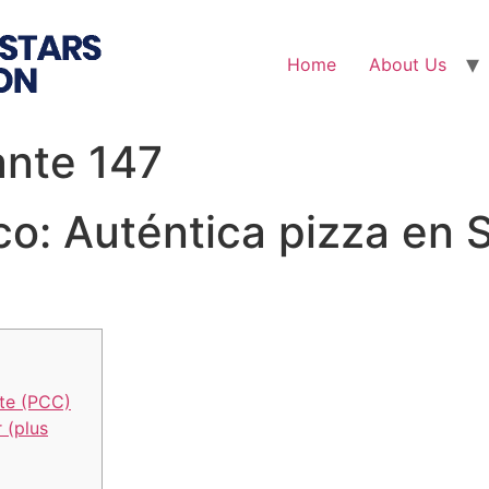
Home
About Us
ante 147
co: Auténtica pizza en 
ate (PCC)
 (plus