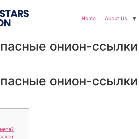
Home
About Us
опасные онион-ссылки 
опасные онион-ссылки 
кнете?
ракен