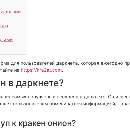
ьзовании
вы о
угими
орма для пользователей даркнета, которая ежегодно п
тайте на
https://kra2at.com
.
н в даркнете?
н из самых популярных ресурсов в даркнете. Он изве
оляет пользователям обмениваться информацией, това
уп к кракен онион?