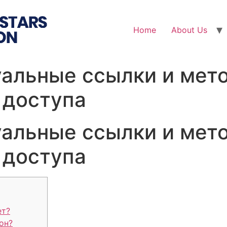
Home
About Us
уальные ссылки и мет
 доступа
уальные ссылки и мет
 доступа
ет?
он?