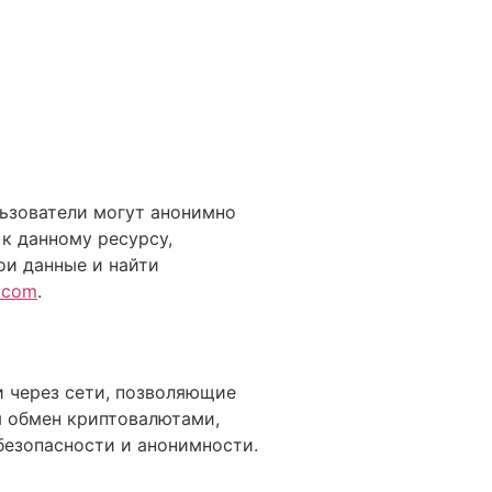
льзователи могут анонимно
к данному ресурсу,
ои данные и найти
a.com
.
 и через сети, позволяющие
я обмен криптовалютами,
безопасности и анонимности.