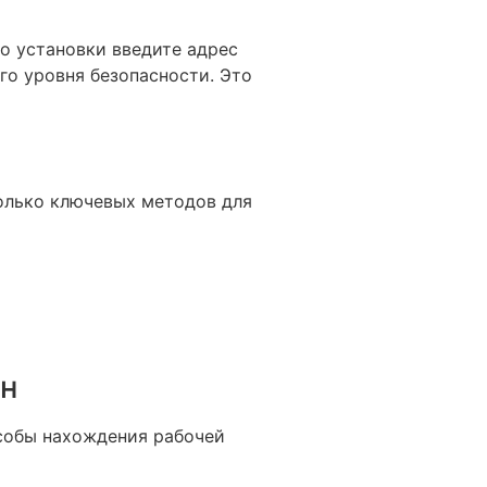
го установки введите адрес
го уровня безопасности. Это
колько ключевых методов для
ен
особы нахождения рабочей