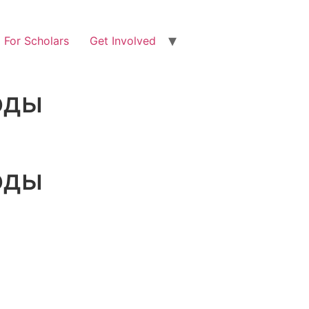
For Scholars
Get Involved
оды
оды