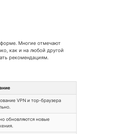
тформе. Многие отмечают
ко, как и на любой другой
вать рекомендациям.
ание
ование VPN и тор-браузера
льно.
но обновляются новые
жения.