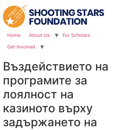
Skip
to
content
Home
About Us
For Scholars
Get Involved
Въздействието на
програмите за
лоялност на
казиното върху
задържането на