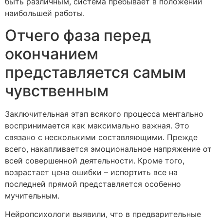
быть различным, система пребывает в положении
наибольшей работы.
Отчего фаза перед
окончанием
представляется самым
чувственным
Заключительная этап всякого процесса ментально
воспринимается как максимально важная. Это
связано с несколькими составляющими. Прежде
всего, накапливается эмоциональное напряжение от
всей совершенной деятельности. Кроме того,
возрастает цена ошибки – испортить все на
последней прямой представляется особенно
мучительным.
Нейропсихологи выявили, что в предварительные