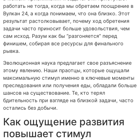
работать не тогда, когда мы обретаем поощрение в
Вулкан 24, а когда понимаем, что она близко. Этот
результат растолковывает, почему ход обретения
задачи часто приносит больше удовольствия, чем
сам исход. Разум как бы “разгоняется” перед
финишем, собирая все ресурсы для финального
рывка.
Эволюционная наука предлагает свое разъяснение
этому явлению. Наши праотцы, которые ощущали
максимальную стимул именно в ключевые моменты
преследования или получения еды, обладали больше
шансов на существование. Те, кто терял
бдительность при взгляде на близкой задачи, часто
остались без добычи.
Как ощущение развития
повышает стимул