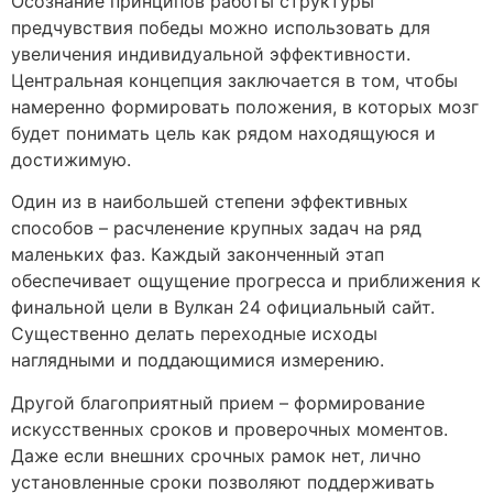
Осознание принципов работы структуры
предчувствия победы можно использовать для
увеличения индивидуальной эффективности.
Центральная концепция заключается в том, чтобы
намеренно формировать положения, в которых мозг
будет понимать цель как рядом находящуюся и
достижимую.
Один из в наибольшей степени эффективных
способов – расчленение крупных задач на ряд
маленьких фаз. Каждый законченный этап
обеспечивает ощущение прогресса и приближения к
финальной цели в Вулкан 24 официальный сайт.
Существенно делать переходные исходы
наглядными и поддающимися измерению.
Другой благоприятный прием – формирование
искусственных сроков и проверочных моментов.
Даже если внешних срочных рамок нет, лично
установленные сроки позволяют поддерживать