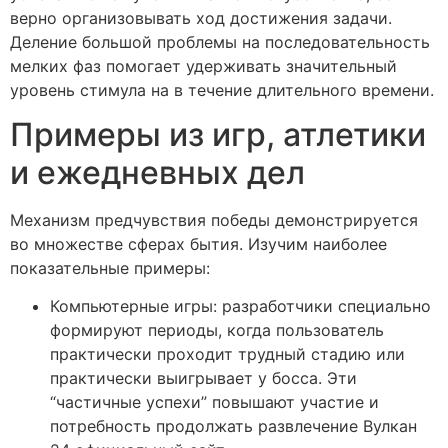
верно организовывать ход достижения задачи.
Деление большой проблемы на последовательность
мелких фаз помогает удерживать значительный
уровень стимула на в течение длительного времени.
Примеры из игр, атлетики
и ежедневных дел
Механизм предчувствия победы демонстрируется
во множестве сферах бытия. Изучим наиболее
показательные примеры:
Компьютерные игры: разработчики специально
формируют периоды, когда пользователь
практически проходит трудный стадию или
практически выигрывает у босса. Эти
“частичные успехи” повышают участие и
потребность продолжать развлечение Вулкан