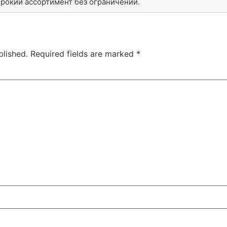
рокий ассортимент без ограничений.
blished.
Required fields are marked
*