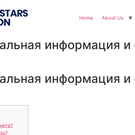
Home
About Us
уальная информация и
уальная информация и
нете?
он?