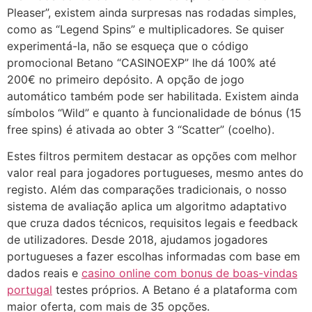
Pleaser”, existem ainda surpresas nas rodadas simples,
como as “Legend Spins” e multiplicadores. Se quiser
experimentá-la, não se esqueça que o código
promocional Betano “CASINOEXP” lhe dá 100% até
200€ no primeiro depósito. A opção de jogo
automático também pode ser habilitada. Existem ainda
símbolos “Wild” e quanto à funcionalidade de bónus (15
free spins) é ativada ao obter 3 “Scatter” (coelho).
Estes filtros permitem destacar as opções com melhor
valor real para jogadores portugueses, mesmo antes do
registo. Além das comparações tradicionais, o nosso
sistema de avaliação aplica um algoritmo adaptativo
que cruza dados técnicos, requisitos legais e feedback
de utilizadores. Desde 2018, ajudamos jogadores
portugueses a fazer escolhas informadas com base em
dados reais e
casino online com bonus de boas-vindas
portugal
testes próprios. A Betano é a plataforma com
maior oferta, com mais de 35 opções.