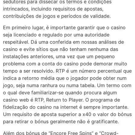
sedutores para dissecar os termos e condições
intrincados, incluindo requisitos de apostas,
contribuições de jogos e períodos de validade.
Em primeiro lugar, é importante garantir que o casino
seja licenciado e regulado por uma autoridade
respeitável. Dá uma conferida em nossas análises de
casino e evite sítios que não tenham nenhuma das
instalações anteriores, uma vez que um pequeno
problema com a conta do casino pode demorar muito
tempo a ser resolvido. RTP é um número percentual que
indica a retorno média que o jogador pode obter num
jogo, seja numa ranhura ou numa tabela. Um termo com
o qual deve familiarizar-se quando procura algum
casino web é RTP, Return to Player. O programa de
fidelização do casino na internet é sempre importante.
Um requisito de aposta superior a x40 o valor do bónus
para retirar o bónus geralmente não é gratificante.
Além dos bónus de “Encore Free Spins” e “Crowd-