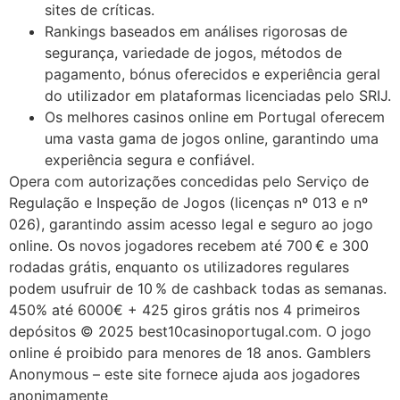
sites de críticas.
Rankings baseados em análises rigorosas de
segurança, variedade de jogos, métodos de
pagamento, bónus oferecidos e experiência geral
do utilizador em plataformas licenciadas pelo SRIJ.
Os melhores casinos online em Portugal oferecem
uma vasta gama de jogos online, garantindo uma
experiência segura e confiável.
Opera com autorizações concedidas pelo Serviço de
Regulação e Inspeção de Jogos (licenças nº 013 e nº
026), garantindo assim acesso legal e seguro ao jogo
online. Os novos jogadores recebem até 700 € e 300
rodadas grátis, enquanto os utilizadores regulares
podem usufruir de 10 % de cashback todas as semanas.
450% até 6000€ + 425 giros grátis nos 4 primeiros
depósitos © 2025 best10casinoportugal.com. O jogo
online é proibido para menores de 18 anos. Gamblers
Anonymous – este site fornece ajuda aos jogadores
anonimamente