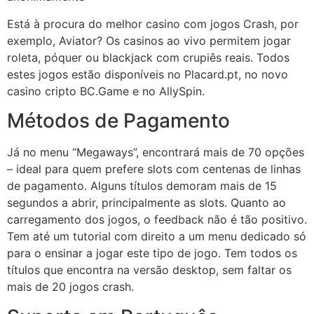
Está à procura do melhor casino com jogos Crash, por
exemplo, Aviator? Os casinos ao vivo permitem jogar
roleta, póquer ou blackjack com crupiês reais. Todos
estes jogos estão disponíveis no Placard.pt, no novo
casino cripto BC.Game e no AllySpin.
Métodos de Pagamento
Já no menu “Megaways”, encontrará mais de 70 opções
– ideal para quem prefere slots com centenas de linhas
de pagamento. Alguns títulos demoram mais de 15
segundos a abrir, principalmente as slots. Quanto ao
carregamento dos jogos, o feedback não é tão positivo.
Tem até um tutorial com direito a um menu dedicado só
para o ensinar a jogar este tipo de jogo. Tem todos os
títulos que encontra na versão desktop, sem faltar os
mais de 20 jogos crash.