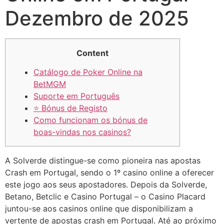
Dezembro de 2025
Content
Catálogo de Poker Online na
BetMGM
Suporte em Português
⭐ Bónus de Registo
Como funcionam os bónus de
boas-vindas nos casinos?
A Solverde distingue-se como pioneira nas apostas
Crash em Portugal, sendo o 1º casino online a oferecer
este jogo aos seus apostadores. Depois da Solverde,
Betano, Betclic e Casino Portugal – o Casino Placard
juntou-se aos casinos online que disponibilizam a
vertente de apostas crash em Portugal. Até ao próximo