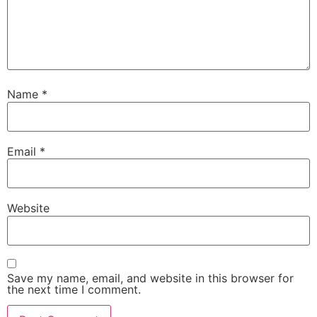
Name
*
Email
*
Website
Save my name, email, and website in this browser for
the next time I comment.