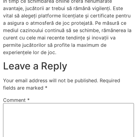
În timp ce schimbarea online oferă nenumărate
avantaje, jucătorii ar trebui să rămână vigilenți. Este
vital să alegeți platforme licențiate și certificate pentru
a asigura o atmosferă de joc protejată. Pe măsură ce
mediul cazinoului continuă să se schimbe, rămânerea la
curent cu cele mai recente tendințe și inovații va
permite jucătorilor să profite la maximum de
experiențele lor de joc.
Leave a Reply
Your email address will not be published.
Required
fields are marked
*
Comment
*