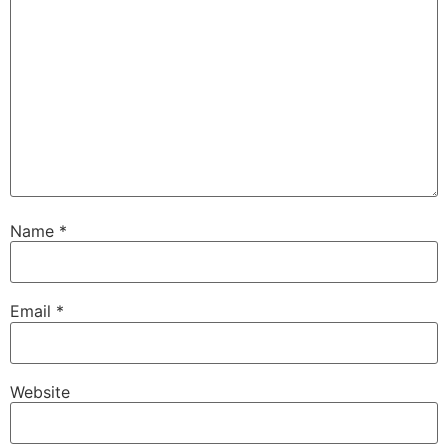
Name
*
Email
*
Website