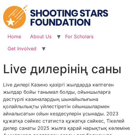
Skip
to
content
Home
About Us
For Scholars
Get Involved
Live дилерінің саны
Live дилері Казино қазіргі жылдарда көптеген
жылдар бойы танымал болды, ойыншыларға
дәстүрлі казиналардың шынайылығына
қолайлылықты үйлестіретін ойыншылармен
айналысатын ойын кездесулерін ұсынады. 2023
құжатқа сәйкес статиста құжатқа сәйкес, Тікелей
дилер санаты 2025 жылға қарай нарықтық көлеміне