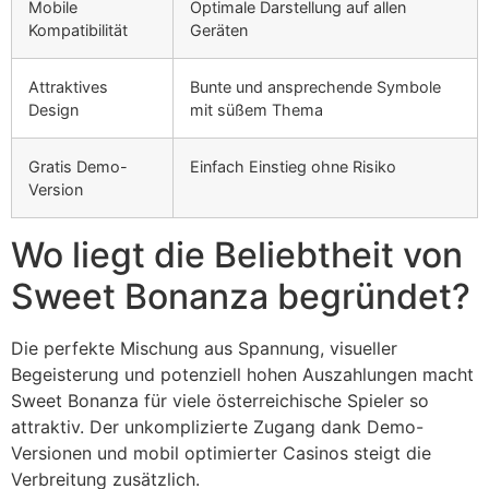
Mobile
Optimale Darstellung auf allen
Kompatibilität
Geräten
Attraktives
Bunte und ansprechende Symbole
Design
mit süßem Thema
Gratis Demo-
Einfach Einstieg ohne Risiko
Version
Wo liegt die Beliebtheit von
Sweet Bonanza begründet?
Die perfekte Mischung aus Spannung, visueller
Begeisterung und potenziell hohen Auszahlungen macht
Sweet Bonanza für viele österreichische Spieler so
attraktiv. Der unkomplizierte Zugang dank Demo-
Versionen und mobil optimierter Casinos steigt die
Verbreitung zusätzlich.