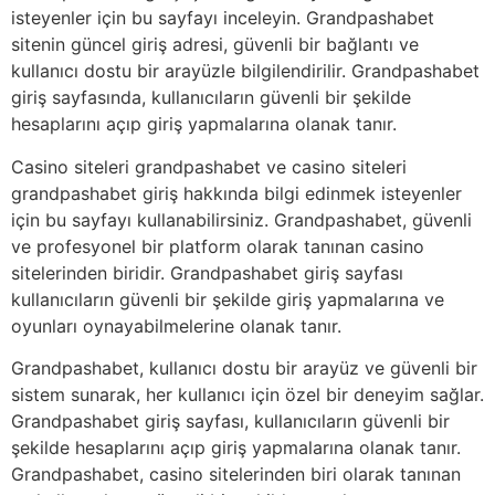
isteyenler için bu sayfayı inceleyin. Grandpashabet
sitenin güncel giriş adresi, güvenli bir bağlantı ve
kullanıcı dostu bir arayüzle bilgilendirilir. Grandpashabet
giriş sayfasında, kullanıcıların güvenli bir şekilde
hesaplarını açıp giriş yapmalarına olanak tanır.
Casino siteleri grandpashabet ve casino siteleri
grandpashabet giriş hakkında bilgi edinmek isteyenler
için bu sayfayı kullanabilirsiniz. Grandpashabet, güvenli
ve profesyonel bir platform olarak tanınan casino
sitelerinden biridir. Grandpashabet giriş sayfası
kullanıcıların güvenli bir şekilde giriş yapmalarına ve
oyunları oynayabilmelerine olanak tanır.
Grandpashabet, kullanıcı dostu bir arayüz ve güvenli bir
sistem sunarak, her kullanıcı için özel bir deneyim sağlar.
Grandpashabet giriş sayfası, kullanıcıların güvenli bir
şekilde hesaplarını açıp giriş yapmalarına olanak tanır.
Grandpashabet, casino sitelerinden biri olarak tanınan