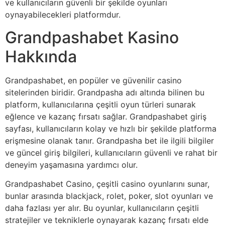
ve kullanıcıların güvenli bir şekilde oyunları
oynayabilecekleri platformdur.
Grandpashabet Kasino
Hakkında
Grandpashabet, en popüler ve güvenilir casino
sitelerinden biridir. Grandpasha adı altında bilinen bu
platform, kullanıcılarına çeşitli oyun türleri sunarak
eğlence ve kazanç fırsatı sağlar. Grandpashabet giriş
sayfası, kullanıcıların kolay ve hızlı bir şekilde platforma
erişmesine olanak tanır. Grandpasha bet ile ilgili bilgiler
ve güncel giriş bilgileri, kullanıcıların güvenli ve rahat bir
deneyim yaşamasına yardımcı olur.
Grandpashabet Casino, çeşitli casino oyunlarını sunar,
bunlar arasında blackjack, rolet, poker, slot oyunları ve
daha fazlası yer alır. Bu oyunlar, kullanıcıların çeşitli
stratejiler ve tekniklerle oynayarak kazanç fırsatı elde