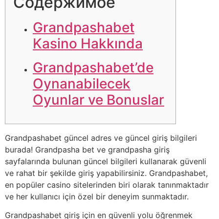
Содержимое
Grandpashabet
Kasino Hakkında
Grandpashabet’de
Oynanabilecek
Oyunlar ve Bonuslar
Grandpashabet güncel adres ve güncel giriş bilgileri
burada! Grandpasha bet ve grandpasha giriş
sayfalarında bulunan güncel bilgileri kullanarak güvenli
ve rahat bir şekilde giriş yapabilirsiniz. Grandpashabet,
en popüler casino sitelerinden biri olarak tanınmaktadır
ve her kullanıcı için özel bir deneyim sunmaktadır.
Grandpashabet giriş için en güvenli yolu öğrenmek