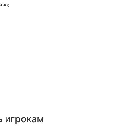
ино;
ь игрокам