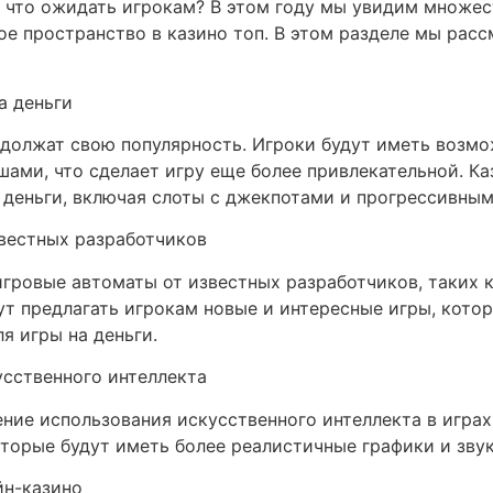
 что ожидать игрокам? В этом году мы увидим множес
ое пространство в казино топ. В этом разделе мы рас
а деньги
одолжат свою популярность. Игроки будут иметь возмо
ми, что сделает игру еще более привлекательной. Каз
 деньги, включая слоты с джекпотами и прогрессивным
вестных разработчиков
гровые автоматы от известных разработчиков, таких ка
дут предлагать игрокам новые и интересные игры, кото
я игры на деньги.
усственного интеллекта
ние использования искусственного интеллекта в играх
торые будут иметь более реалистичные графики и звук
йн-казино