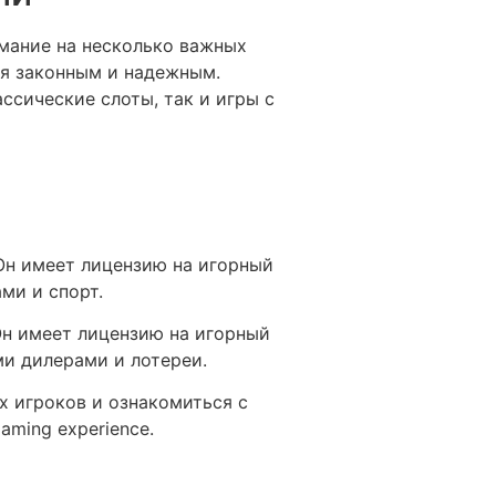
имание на несколько важных
ся законным и надежным.
ссические слоты, так и игры с
. Он имеет лицензию на игорный
ми и спорт.
. Он имеет лицензию на игорный
ми дилерами и лотереи.
х игроков и ознакомиться с
aming experience.