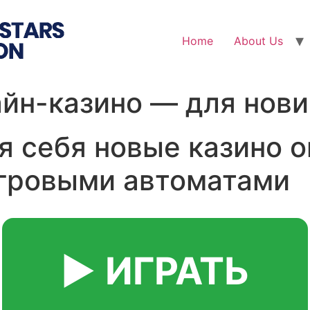
Home
About Us
йн-казино — для нови
я себя новые казино 
игровыми автоматами
▶️ ИГРАТЬ