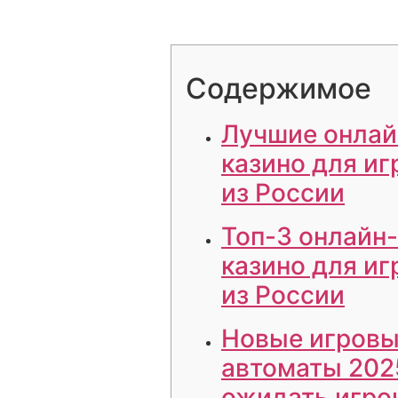
Содержимое
Лучшие онлай
казино для иг
из России
Топ-3 онлайн-
казино для иг
из России
Новые игров
автоматы 2025
ожидать игро