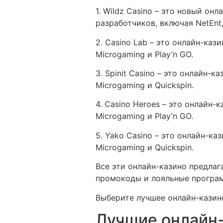
1. Wildz Casino – это новый он
разработчиков, включая NetEnt,
2. Casino Lab – это онлайн-каз
Microgaming и Play’n GO.
3. Spinit Casino – это онлайн-
Microgaming и Quickspin.
4. Casino Heroes – это онлайн-
Microgaming и Play’n GO.
5. Yako Casino – это онлайн-ка
Microgaming и Quickspin.
Все эти онлайн-казино предла
промокоды и лояльные програ
Выберите лучшее онлайн-казино
Лучшие онлайн-